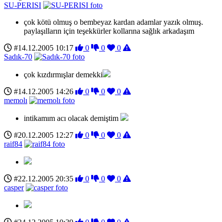
SU-PERISI
çok kötü olmuş o bembeyaz kardan adamlar yazık olmuş.
paylaşılların için teşekkürler kollarına sağlık arkadaşım
#14.12.2005 10:17
0
0
0
Sadık-70
çok kızdırmışlar demekki
#14.12.2005 14:26
0
0
0
memolı
intikamım acı olacak demiştim
#20.12.2005 12:27
0
0
0
raif84
#22.12.2005 20:35
0
0
0
casper