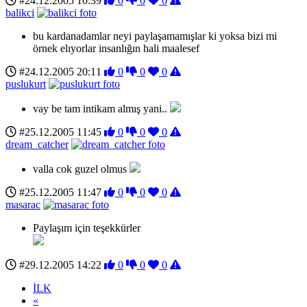
#24.12.2005 10:39
0
0
0
balikci
bu kardanadamlar neyi paylaşamamışlar ki yoksa bizi mi
örnek elıyorlar insanlığın hali maalesef
#24.12.2005 20:11
0
0
0
puslukurt
vay be tam intikam almış yani..
#25.12.2005 11:45
0
0
0
dream_catcher
valla cok guzel olmus
#25.12.2005 11:47
0
0
0
masarac
Paylaşım için teşekkürler
#29.12.2005 14:22
0
0
0
İLK
«