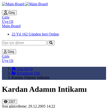
Giriş
Giriş
Üye Ol
Main-Board
22 Yıl 162 Günden beri Online
Giriş
Giriş
Üye Ol
Ana Sayfa
Resimlerin Dili
Kardan Adamın Intikamı
Kardan Adamın Intikamı
1327
Son güncelleme: 29.12.2005 14:22