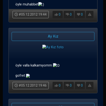
öyle muhabbet
#05.12.2012 19:44
0
0
0
Ay Kız
öyle valla kalkamıyomm
gofret
#05.12.2012 19:46
0
0
0