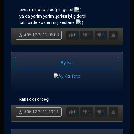
evet mimoza çiçeğim güzel
ya da yarim yarim şarkısı iyi giderdi
tabi birde közlenmiş kestane
#05.12.2012 06:03
0
0
0
Ay Kız
kabak çekirdeği
#05.12.2012 19:21
0
0
0