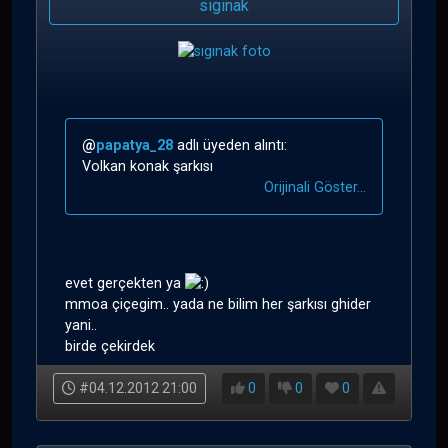
sıgınak
@
papatya_28
adlı üyeden alıntı:
Volkan konak şarkısı
Orijinali Göster...
evet gerçekten ya
mmoa çiçegim.. yada ne bilim her şarkısı ghider
yani..
birde çekirdek
#04.12.2012 21:00
0
0
0