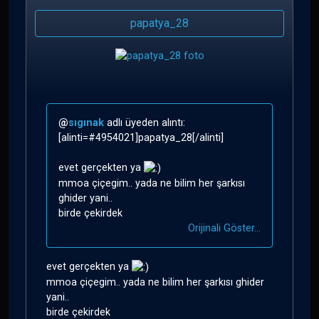
papatya_28
@
sıgınak
adlı üyeden alıntı:
[alinti=#4954021]papatya_28[/alinti]
evet gerçekten ya
mmoa çiçegim.. yada ne bilim her şarkısı
ghider yani..
birde çekirdek
Orijinali Göster...
evet gerçekten ya
mmoa çiçegim.. yada ne bilim her şarkısı ghider
yani..
birde çekirdek