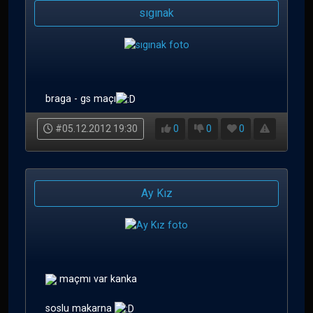
sıgınak
braga - gs maçı
#05.12.2012 19:30
0
0
0
Ay Kız
maçmı var kanka
soslu makarna