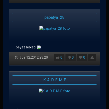
papatya_28
beyaz leblebi
#09.12.2012 23:20
0
0
0
K-A-D-E-M-E