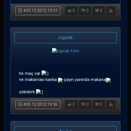
#05.12.2012 19:31
0
0
0
sıgınak
he maç var
ne makarnası kanka
çayın yanında makana
çekiderk
#05.12.2012 19:36
0
0
0