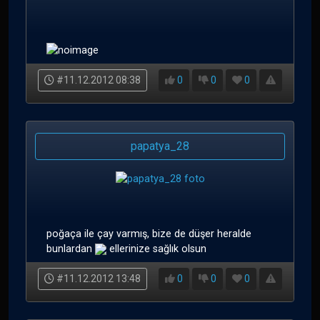
#11.12.2012 08:38
0
0
0
papatya_28
poğaça ile çay varmış, bize de düşer heralde
bunlardan
ellerinize sağlık olsun
#11.12.2012 13:48
0
0
0