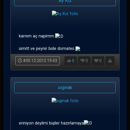
Ay Kız
karnım aç napimm
simitt ve peynir bide domates
#05.12.2012 19:43
0
0
0
sıgınak
eriniyon deyilmi bişiler hazırlamaya