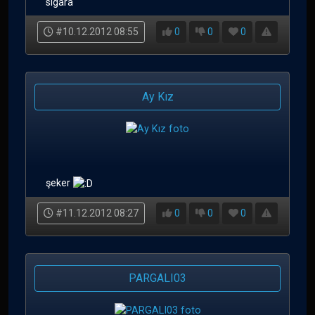
sigara
#10.12.2012 08:55
0
0
0
Ay Kız
şeker
#11.12.2012 08:27
0
0
0
PARGALI03