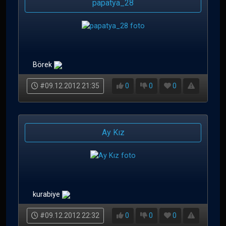
papatya_28
Börek
#09.12.2012 21:35
0
0
0
Ay Kız
kurabiye
#09.12.2012 22:32
0
0
0