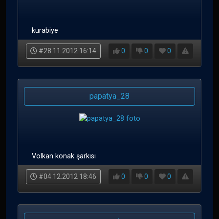
kurabiye
#28.11.2012 16:14
0
0
0
papatya_28
Volkan konak şarkısı
#04.12.2012 18:46
0
0
0