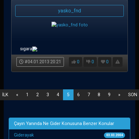
yasko_fnd
sıgara
#04.01.2013 20:21
0
0
0
İLK
«
1
2
3
4
5
6
7
8
9
»
SON
Çayın Yanında Ne Gider Konusuna Benzer Konular
Giderayak
03.03.2004