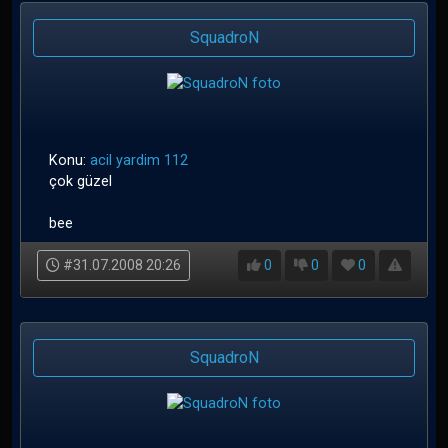
SquadroN
Konu:
acil yardim 112
çok güzel
bee
#31.07.2008 20:26
0
0
0
SquadroN