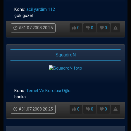
Konu:
acil yardim 112
çok güzel
#31.07.2008 20:25
0
0
0
SquadroN
Konu:
Temel Ve Körolası Oğlu
harika
#31.07.2008 20:25
0
0
0