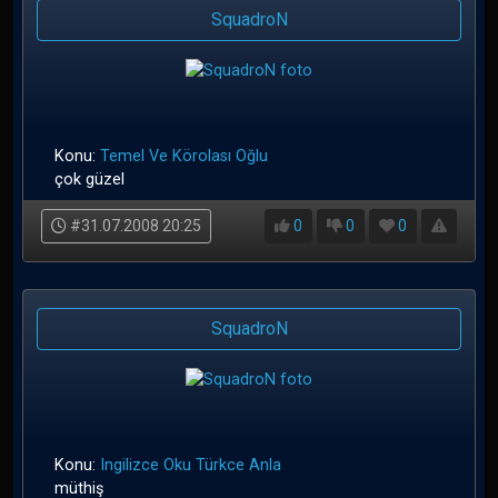
SquadroN
Konu:
Temel Ve Körolası Oğlu
çok güzel
#31.07.2008 20:25
0
0
0
SquadroN
Konu:
Ingilizce Oku Türkce Anla
müthiş