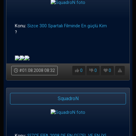
Konu:
Sizce 300 Spartalı Filminde En güçlü Kim
?
#01.08.2008 08:32
0
0
0
SquadroN
Konu:
SİZCE FİFA 2008 DE EN GÜZEL VE EN İYİ