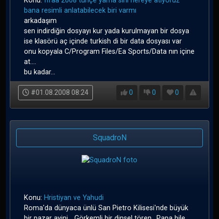
Konu:
fifaa 2008 türlçe yama sını nereye atıyoruz
bana resimli anlatabilecek biri varmı
arkadaşım
sen indirdiğin dosyayı kur yada kurulmayan bir dosya
ise klasörü aç içinde turkish di bir data dosyası var
onu kopyala C/Program Files/Ea Sports/Data nın içine
at....
bu kadar...
#01.08.2008 08:24
0
0
0
SquadroN
Konu:
Hristiyan ve Yahudi
Roma'da dünyaca ünlü San Pietro Kilisesi'nde büyük
bir pazar ayini... Görkemli bir dinsel tören.. Papa bile