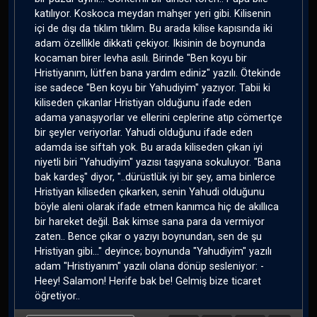
katılıyor. Koskoca meydan mahşer yeri gibi. Kilisenin
içi de dışı da tıklım tıklım. Bu arada kilise kapısında iki
adam özellikle dikkati çekiyor. Ikisinin de boynunda
kocaman birer levha asılı. Birinde "Ben koyu bir
Hristiyanım, lütfen bana yardım ediniz" yazılı. Ötekinde
ise sadece "Ben koyu bir Yahudiyim" yazıyor. Tabii ki
kiliseden çıkanlar Hristiyan olduğunu ifade eden
adama yanaşıyorlar ve ellerini ceplerine atıp cömertçe
bir şeyler veriyorlar. Yahudi olduğunu ifade eden
adamda ise siftah yok. Bu arada kiliseden çıkan iyi
niyetli biri "Yahudiyim" yazısı taşıyana sokuluyor. "Bana
bak kardeş" diyor, "..dürüstlük iyi bir şey, ama binlerce
Hristiyan kiliseden çıkarken, senin Yahudi olduğunu
böyle aleni olarak ifade etmen kanımca hiç de akıllıca
bir hareket değil. Bak kimse sana para da vermiyor
zaten.. Bence çıkar o yazıyı boynundan, sen de şu
Hristiyan gibi..." deyince; boynunda "Yahudiyim" yazılı
adam "Hristiyanım" yazılı olana dönüp sesleniyor: -
Heey! Salamon! Herife bak be! Gelmiş bize ticaret
öğretiyor..