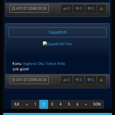
#31.07.2008 20:24
0
0
0
SquadroN
Konu:
Ingilizce Oku Türkce Anla
çok güzel
#31.07.2008 20:24
0
0
0
İLK
«
1
2
3
4
5
6
»
SON