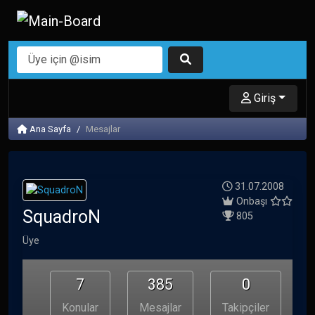
Giriş
Ana Sayfa
Mesajlar
31.07.2008
Onbaşı
SquadroN
805
Üye
7
385
0
Konular
Mesajlar
Takipçiler