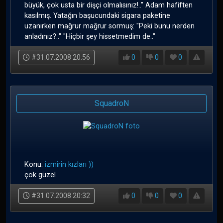
büyük, çok usta bir dişçi olmalısınız!.." Adam hafiften
kasılmış. Yatağın başucundaki sigara paketine
uzanırken mağrur mağrur sormuş: "Peki bunu nerden
anladınız?.." "Hiçbir şey hissetmedim de.."
#31.07.2008 20:56
0
0
0
SquadroN
Konu:
izmirin kızları ))
çok güzel
#31.07.2008 20:32
0
0
0