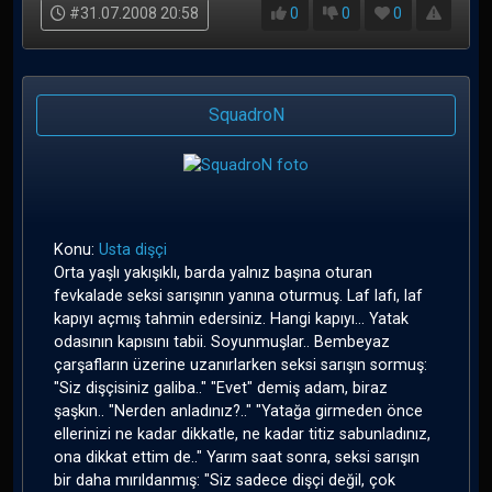
#31.07.2008 20:58
0
0
0
SquadroN
Konu:
Usta dişçi
Orta yaşlı yakışıklı, barda yalnız başına oturan
fevkalade seksi sarışının yanına oturmuş. Laf lafı, laf
kapıyı açmış tahmin edersiniz. Hangi kapıyı... Yatak
odasının kapısını tabii. Soyunmuşlar.. Bembeyaz
çarşafların üzerine uzanırlarken seksi sarışın sormuş:
"Siz dişçisiniz galiba.." "Evet" demiş adam, biraz
şaşkın.. "Nerden anladınız?.." "Yatağa girmeden önce
ellerinizi ne kadar dikkatle, ne kadar titiz sabunladınız,
ona dikkat ettim de.." Yarım saat sonra, seksi sarışın
bir daha mırıldanmış: "Siz sadece dişçi değil, çok