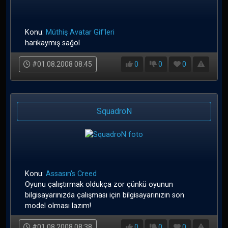
Konu:
Müthiş Avatar Gif'leri
harikaymış sağol
#01.08.2008 08:45
0
0
0
SquadroN
Konu:
Assasın's Creed
Oyunu çalıştırmak oldukça zor çünkü oyunun
bilgisayarınızda çalışması için bilgisayarınızın son
model olması lazım!
#01.08.2008 08:38
0
0
0