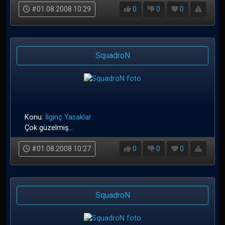
#01.08.2008 10:29
0
0
0
SquadroN
Konu:
İlginç Yasaklar
Çok güzelmiş...
#01.08.2008 10:27
0
0
0
SquadroN