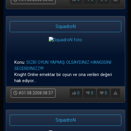
SquadroN
Konu:
SİZBİ OYUN YAPMIŞ OLSAYDINIZ HANGİSİNİ
SECERDİNİZZ!!!!
Knıght Onlne emektar bir oyun ve ona verilen değeri
hak ediyor...
#01.08.2008 08:37
0
0
0
SquadroN