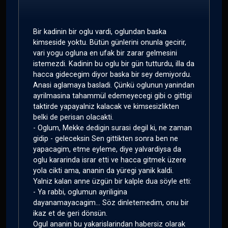
Bir kadinin bir oglu vardi, oglundan baska
kimseside yoktu. Bütün günlerini onunla gecirir,
vari yogu ogluna en ufak bir zarar gelmesini
istemezdi. Kadinin bu oglu bir gün tutturdu, illa da
hacca gidecegim diyor baska bir sey demiyordu.
Anasi aglamaya basladi. Çünkü oglunun yanindan
ayrilmasina tahammül edemeyecegi gibi o gittigi
taktirde yapayalniz kalacak ve kimsesizlikten
belki de perisan olacakti.
- Oglum, Mekke dedigin surasi degil ki, ne zaman
gidip - geleceksin Sen gittikten sonra ben ne
yapacagim, etme eyleme, diye yalvardiysa da
oglu kararinda israr etti ve hacca gitmek üzere
yola cikti ama, ananin da yüregi yanik kaldi.
Yalniz kalan anne üzgün bir kalple dua söyle etti:
- Ya rabbi, oglumun ayriligina
dayanamayacagim... Söz dinletemedim, onu bir
ikaz et de geri dönsün.
Ogul ananin bu yakarislarindan habersiz olarak