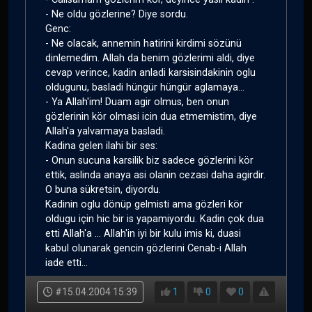
- Ne oldu gözlerine? Diye sordu.
Genc:
- Ne olacak, annemin hatirini kirdimi sözünü
dinlemedim. Allah da benim gözlerimi aldi, diye
cevap verince, kadin anladi karsisindakinin oglu
oldugunu, basladi hüngür hüngür aglamaya...
- Ya Allah'im! Duam agir olmus, ben onun
gözlerinin kör olmasi icin dua etmemistim, diye
Allah'a yalvarmaya basladi.
Kadina gelen ilahi bir ses:
- Onun sucuna karsilik biz sadece gözlerini kör
ettik, aslinda anaya asi olanin cezasi daha agirdir.
O buna sükretsin, diyordu.
Kadinin oglu dönüp gelmisti ama gözleri kör
oldugu için hic bir is yapamiyordu. Kadin çok dua
etti Allah'a ... Allah'in iyi bir kulu imis ki, duasi
kabul olunarak gencin gözlerini Cenab-i Allah
iade etti...
#15.04.2004 15:39
1
0
0