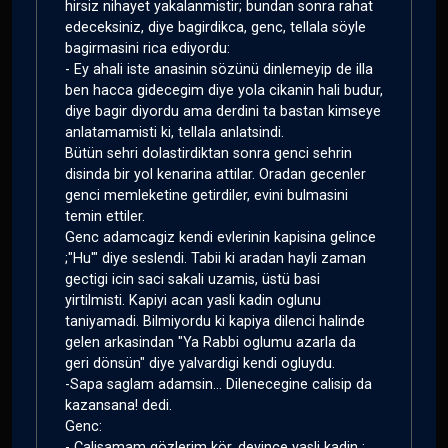
hirsiz nihayet yakalanmistir; bundan sonra rahat
edeceksiniz, diye bagirdikca, genc, tellala söyle
bagirmasini rica ediyordu:
- Ey ahali iste anasinin sözünü dinlemeyip de illa
ben hacca gidecegim diye yola cikanin hali budur,
diye bagir diyordu ama derdini ta bastan kimseye
anlatamamisti ki, tellala anlatsindi.
Bütün sehri dolastirdiktan sonra genci sehrin
disinda bir yol kenarina attilar. Oradan gecenler
genci memleketine getirdiler, evini bulmasini
temin ettiler.
Genc adamcagiz kendi evlerinin kapisina gelince
;"Hu'" diye seslendi. Tabii ki aradan hayli zaman
gectigi icin saci sakali uzamis, üstü basi
yirtilmisti. Kapiyi acan yasli kadin oglunu
taniyamadi. Bilmiyordu ki kapiya dilenci halinde
gelen arkasindan "Ya Rabbi oglumu azarla da
geri dönsün" diye yalvardigi kendi ogluydu.
-Sapa saglam adamsin... Dilenecegine calisip da
kazansana! dedi.
Genc:
- Calisamam gözlerim kör, deyince yasli kadin :