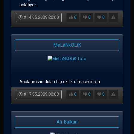
anlatiyor...
#14.05.2009 20:00
0
0
0
MeLaNkOLiK
Analarımızın duları hiç eksik olmasın inşllh
#17.05.2009 00:03
0
0
0
Ali-Balkan