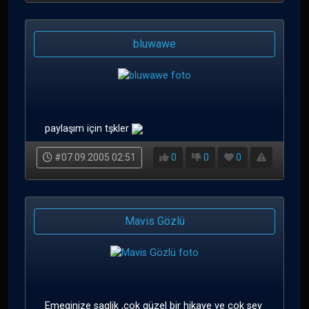
bluwawe
paylaşım için tşkler
#07.09.2005 02:51
0
0
0
Mavis Gözlü
Emeginize saglik ,cok güzel bir hikaye ve cok sey