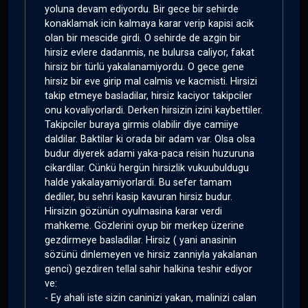
yoluna devam ediyordu. Bir gece bir sehirde
konaklamak icin kalmaya karar verip kapisi acik
olan bir mescide girdi. O sehirde de azgin bir
hirsiz evlere dadanmis, ne bulursa caliyor, fakat
hirsiz bir türlü yakalanamiyordu. O gece gene
hirsiz bir eve girip mal calmis ve kacmisti. Hirsizi
takip etmeye basladilar, hirsiz kaciyor takipciler
onu kovaliyorlardi. Derken hirsizin izini kaybettiler.
Takipciler buraya girmis olabilir diye camiiye
daldilar. Baktilar ki orada bir adam var. Olsa olsa
budur diyerek adami yaka-paca reisin huzuruna
cikardilar. Cünkü hergün hirsizlik vukuubuldugu
halde yakalayamiyorlardi. Bu sefer tamam
dediler, bu sehri kasip kavuran hirsiz budur.
Hirsizin gözünün oyulmasina karar verdi
mahkeme. Gözlerini oyup bir merkep üzerine
gezdirmeye basladilar. Hirsiz ( yani anasinin
sözünü dinlemeyen ve hirsiz zanniyla yakalanan
genci) gezdiren tellal sahir halkina teshir ediyor
ve:
- Ey ahali iste sizin caninizi yakan, malinizi calan