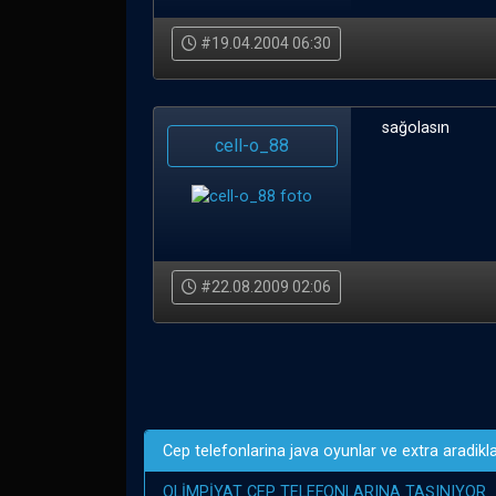
#19.04.2004 06:30
sağolasın
cell-o_88
#22.08.2009 02:06
Cep telefonlarina java oyunlar ve extra aradik
OLİMPİYAT CEP TELEFONLARINA TAŞINIYOR