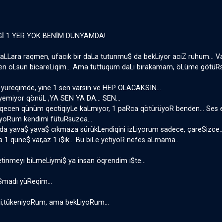
İ 1 YER YOK BENİM DÜNYAMDA!
daLLara raqmen, ufacık bir daLa tutunmu$ da bekLiyor aciZ ruhum... V
en oLsun bicareLiqim... Ama tuttuqum daLı bırakamam, öLüme götüRs
 yüreqimde, yine 1 sen varsın ve HEP OLACAKSIN...
iyemiyor qönüL ,YA SEN YA DA... SEN...
 qecen qünüm qectiqiyLe kaLmıyor, 1 paRca qötürüyoR benden... S
yoRum kendimi fütuRsuzca...
da yava$ yava$ cıkmaza sürükLendiqini izLiyorum sadece, çareSizce..
 1 qüne$ var,az 1 ı$ık... Bu biLe yetiyoR nefes aLmama...
etinmeyi biLmeLiymi$ ya insan öqrendim i$te...
Smadı yüReqim...
i,tükeniyoRum, ama bekLiyoRum...