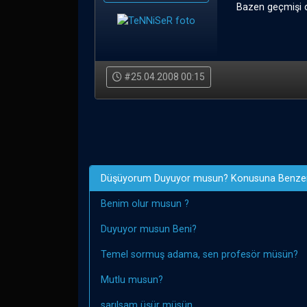
Bazen geçmişi d
#25.04.2008 00:15
Düşüyorum Duyuyor musun? Konusuna Benzer
Benim olur musun ?
Duyuyor musun Beni?
Temel sormuş adama, sen profesör müsün?
Mutlu musun?
sarılsam üşür müsün