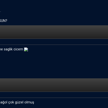
.
SUN?
ne saglik cicem
 sağol çok güzel olmuş