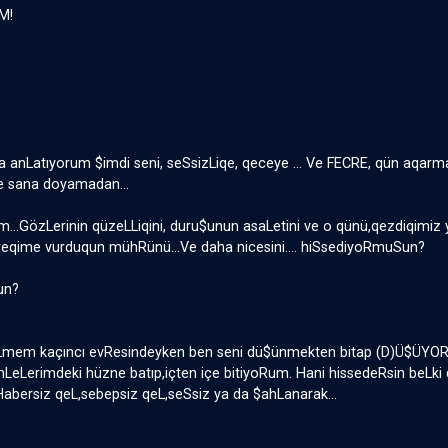
M!
 anLatıyorum $imdi seni, seSsizLiqe, qeceye ... Ve FECRE, qün aqar
e sana doyamadan...
m...GözLerinin qüzeLLiqini, duru$unun asaLetini ve o qünü,qezdiqimi
eqime vurduqun mühRünü...Ve daha nicesini.... hiSsediyoRmuSun?
un?
Lmem kaçıncı evResindeyken ben seni dü$ünmekten bitap (D)Ü$ÜYORUM
eLerimdeki hüzne batıp,içten içe bitiyoRum. Hani hissedeRsin beLki 
Habersiz qeL,sebepsiz qeL,seSsiz ya da $ahLanarak...