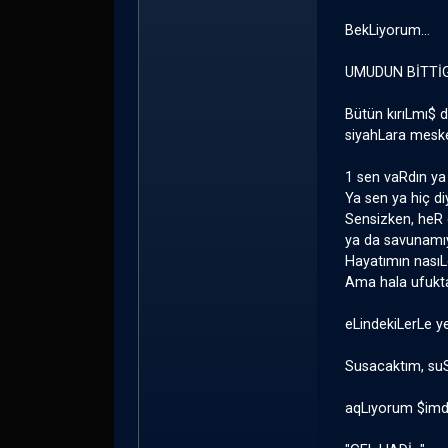
BekLiyorum...
UMUDUN BİTTİG
Bütün kırıLmı$ 
siyahLara mesk
1 sen vaRdın ya
Ya sen ya hiç d
Sensizken, heR
ya da savunamı
Hayatımın nasıL
Ama hala ufukta
eLindekiLerLe y
Susacaktım, su
aqLıyorum $imd