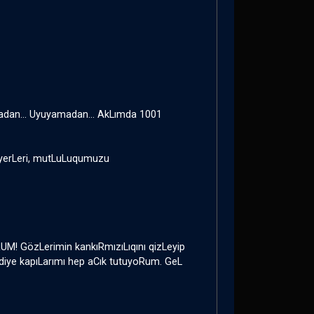
madan... Uyuyamadan... AkLımda 1001
z yerLeri, mutLuLuqumuzu
! GözLerimin kankıRmızıLıqını qizLeyip
diye kapıLarımı hep aCık tutuyoRum. GeL