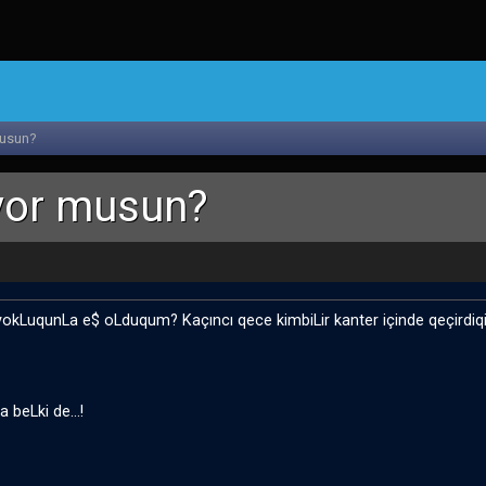
usun?
yor musun?
okLuqunLa e$ oLduqum? Kaçıncı qece kimbiLir kanter içinde qeçirdiqim..
beLki de...!