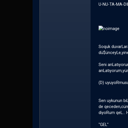
U-NU-TA-MA-DI
Soquk duvarLara
dü$ünceyLe,yin
Seni anLatıyoru
anLatıyorum,yür
(D) uyuyoRmus
Sen uykunun bi
de qeceden,cümL
diyoRum qeL... 
"GEL"