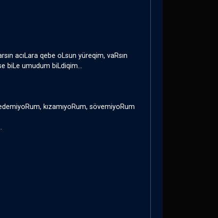
arsın acıLara qebe oLsun yüreqim, vaRsın
e biLe umudum biLdiqim...
es edemiyoRum, kızamıyoRum, sövemiyoRum
.