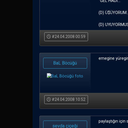
"GEL HADİ..."
(D) Ü$ÜYORUM..
(D) UYUYORMU
#24.04.2008 00:59
emegine yüregi
BaL Böcüğü
#24.04.2008 10:52
paylaştığın için
sevda çiçeği