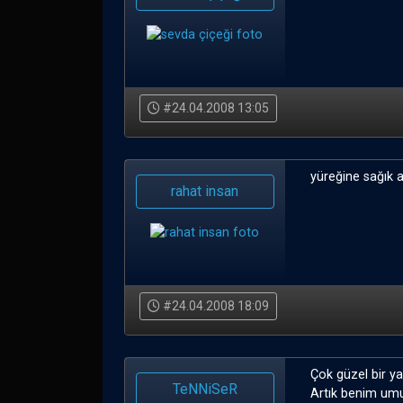
#24.04.2008 13:05
yüreğine sağık a
rahat insan
#24.04.2008 18:09
Çok güzel bir yaz
TeNNiSeR
Artık benim umu