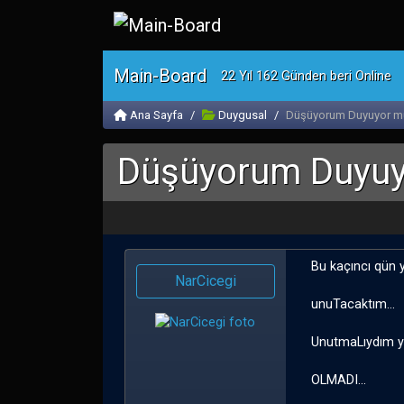
Main-Board
22 Yıl 162 Günden beri Online
Ana Sayfa
Duygusal
Düşüyorum Duyuyor m
Düşüyorum Duyu
Bu kaçıncı qün y
NarCicegi
unuTacaktım...
UnutmaLıydım ya 
OLMADI...