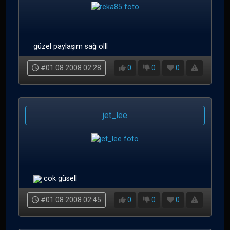
güzel paylaşım sağ olll
#01.08.2008 02:28
0
0
0
jet_lee
cok güsell
#01.08.2008 02:45
0
0
0