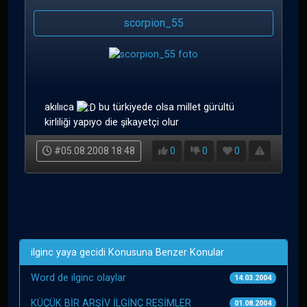
scorpion_55
akılııca
bu türkiyede olsa millet gürültü
kirliliği yapıyo die şikayetçi olur
#05.08.2008 18:48
0
0
0
ilginc yaya gecidi Konusuna Benzer Konular
Word de ilginc olaylar
14.03.2004
KÜÇÜK BİR ARŞİV İLGİNÇ RESİMLER
01.08.2004