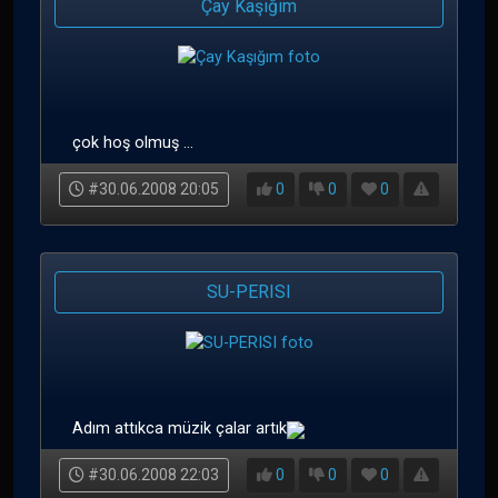
Çay Kaşığım
çok hoş olmuş ...
#30.06.2008 20:05
0
0
0
SU-PERISI
Adım attıkca müzik çalar artık
#30.06.2008 22:03
0
0
0