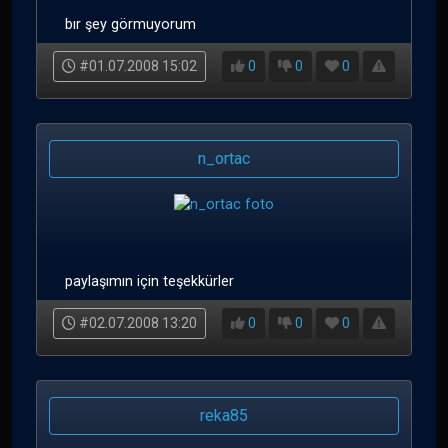
bır şey görmuyorum
#01.07.2008 15:02
0
0
0
n_ortac
paylaşımın için teşekkürler
#02.07.2008 13:20
0
0
0
reka85