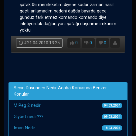
şafak 06 memleketim diyene kadar zaman nasıl
geçti anlamadım nedeni dağda bayırda gece
gündüz fark etmez komando komando diye
inletiyorduk dağları yani şafağı düşünme imkanım
yoktu
#21.04.2010 13:25
0
0
0
Senin Düsüncen Nedir Acaba Konusuna Benzer
Konular
M Peg 2 nedir
04.03.2004
Giybet nedir???
09.03.2004
Iman Nedir
18.03.2004