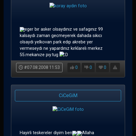
eger bır asker olsaydınız ve safagınız 99
kalsaydı zaman gecmeyerek dahada sıkıcı
olsaydı yelkovan park edıp akrebe yer
vermeseydı ne yapardınız kırklarelı merkez
55.mekanıze pıy.tug
#07.08.2008 11:53
0
0
0
CiCeGiM
Hayirli teskereler diyim ben
Allaha