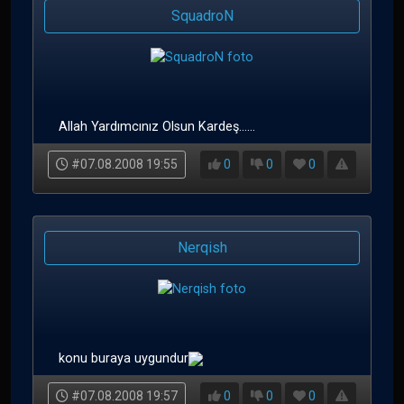
SquadroN
Allah Yardımcınız Olsun Kardeş......
#07.08.2008 19:55
0
0
0
Nerqish
konu buraya uygundur
#07.08.2008 19:57
0
0
0