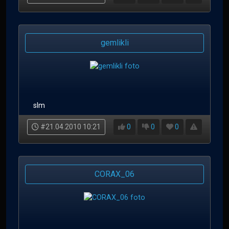
gemlikli
slm
#21.04.2010 10:21
0
0
0
CORAX_06