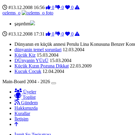
#13.12.2008 16:56
0
0
0
ozlems_o
şaşırdım
#13.12.2008 17:31
0
0
0
Dünyanın en küçük annesi Perulu Lina Konusuna Benzer Konu
dünyanin temel sorunlari
12.03.2004
Kücük Kiz
15.03.2004
DÜnyanin YÜzÜ
15.03.2004
Küçük Kızın Pozuna Dikkat
22.03.2009
Kucuk Cocuk
12.04.2004
Main-Board 2004 - 2026
Üyeler
Toplist
Gündem
Hakkımızda
Kurallar
İletişim
İzmit Su Tesisatçısı