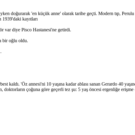
en doğurarak 'en küçük anne' olarak tarihe geçti. Modern tıp, Perulu dok
n 1939'daki kayıtları
r var diye Pisco Hastanesi'ne getirdi.
 bir oğlu oldu.
.
erbest kaldı. 'Öz annesi'ni 10 yaşına kadar ablası sanan Gerardo 40 yaşı
, doktorların çoğuna göre geçerli tez şu: 5 yaş öncesi ergenliğe erişme 