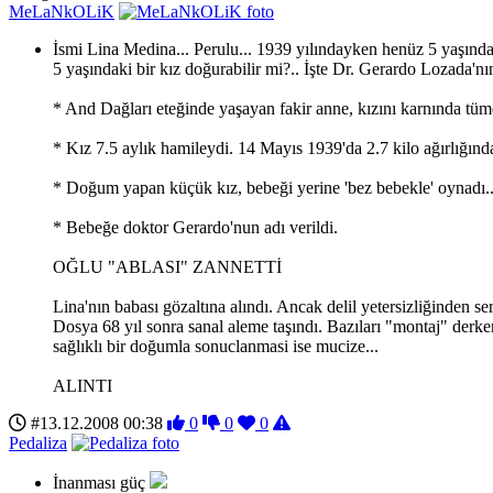
MeLaNkOLiK
İsmi Lina Medina... Perulu... 1939 yılındayken henüz 5 yaşındayk
5 yaşındaki bir kız doğurabilir mi?.. İşte Dr. Gerardo Lozada'nı
* And Dağları eteğinde yaşayan fakir anne, kızını karnında tümö
* Kız 7.5 aylık hamileydi. 14 Mayıs 1939'da 2.7 kilo ağırlığında
* Doğum yapan küçük kız, bebeği yerine 'bez bebekle' oynadı..
* Bebeğe doktor Gerardo'nun adı verildi.
OĞLU "ABLASI" ZANNETTİ
Lina'nın babası gözaltına alındı. Ancak delil yetersizliğinden s
Dosya 68 yıl sonra sanal aleme taşındı. Bazıları "montaj" derken
sağlıklı bir doğumla sonuclanmasi ise mucize...
ALINTI
#13.12.2008 00:38
0
0
0
Pedaliza
İnanması güç