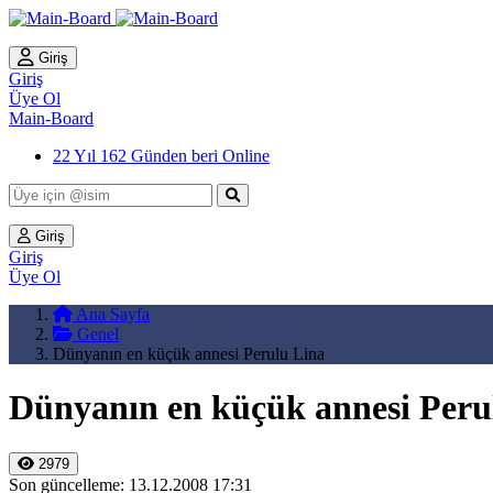
Giriş
Giriş
Üye Ol
Main-Board
22 Yıl 162 Günden beri Online
Giriş
Giriş
Üye Ol
Ana Sayfa
Genel
Dünyanın en küçük annesi Perulu Lina
Dünyanın en küçük annesi Peru
2979
Son güncelleme: 13.12.2008 17:31