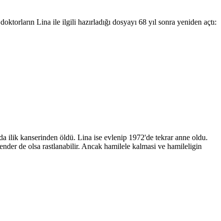
torların Lina ile ilgili hazırladığı dosyayı 68 yıl sonra yeniden açtı:
nda ilik kanserinden öldü. Lina ise evlenip 1972'de tekrar anne oldu.
ender de olsa rastlanabilir. Ancak hamilele kalmasi ve hamileligin