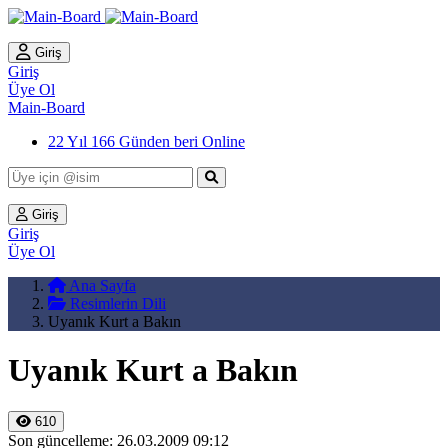
Giriş
Giriş
Üye Ol
Main-Board
22 Yıl 166 Günden beri Online
Giriş
Giriş
Üye Ol
Ana Sayfa
Resimlerin Dili
Uyanık Kurt a Bakın
Uyanık Kurt a Bakın
610
Son güncelleme: 26.03.2009 09:12