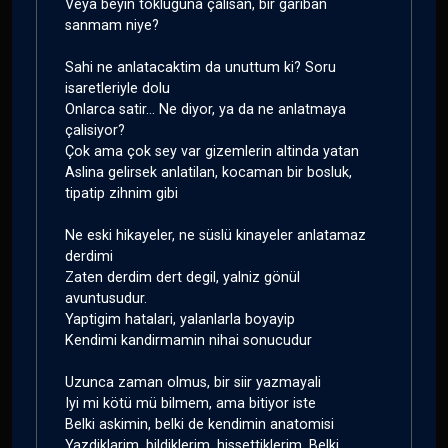
Veya beyin tokluguna çalisan, bir gariban
sanmam niye?
Sahi ne anlatacaktim da unuttum ki? Soru
isaretleriyle dolu
Onlarca satir... Ne diyor, ya da ne anlatmaya
çalisiyor?
Çok ama çok sey var gizemlerin altinda yatan
Aslina gelirsek anlatilan, kocaman bir bosluk,
tipatip zihnim gibi
Ne eski hikayeler, ne süslü kinayeler anlatamaz
derdimi
Zaten derdim dert degil, yalniz gönül
avuntusudur.
Yaptigim hatalari, yalanlarla boyayip
Kendimi kandirmamin nihai sonucudur
Uzunca zaman olmus, bir siir yazmayali
Iyi mi kötü mü bilmem, ama bitiyor iste
Belki askimin, belki de kendimin anatomisi
Yazdiklarim, bildiklerim, hissettiklerim. Belki...