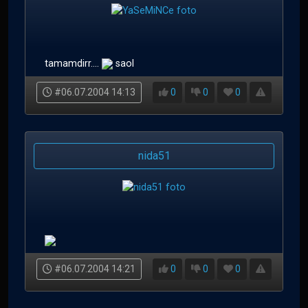
tamamdirr....
saol
#06.07.2004 14:13
0
0
0
nida51
#06.07.2004 14:21
0
0
0