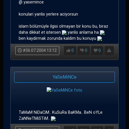
@ yasemince
konulari yanlis yerlere aciyorsun
islam bölümüyle ilgisi olmayan bir konu bu, biraz
daha dikkat et istersen
yanlis anlama ha
ben kaydirmak zorunda kaldim bu konuyu
#06.07.2004 13:12
0
0
0
YaSeMiNCe
TaMaM NiDaCiM.. KuSuRa BaKMa.. BeN oYLe
ZaNNeTMiSTiM..