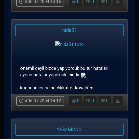
#06.07.2004 13:16
0
0
0
nida51
önemli deyil bizde yapiyorduk bu tür hatalari
ayrica hatalar yapilmak icindir
konunun icerigine dikkat et koyarken
#06.07.2004 14:12
0
0
0
YaSeMiNCe