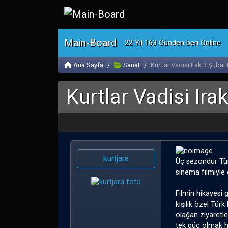
Main-Board
22 Yıl 163 Günden beri Online
Ana Sayfa
Sanat
Kurtlar Vadisi Irak 3 Şubat'
Kurtlar Vadisi Ira
kurtjara
Üç sezondur Türk
sinema filmiyle
Filmin hikayesi 
kişilik özel Türk
olağan ziyaretl
tek güç olmak h