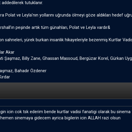
 addedilerek tutuklanır.
a Polat ve Leyla'nın yollarını uğrunda ölmeyi göze aldıkları hedef uğr
hall'ın peşinde artık tüm günahları, Polat ve Leyla vardır&
n sahneleri, yürek burkan insanlık hikayeleriyle bezenmiş Kurtlar Vadi
ar Akar
ti Şaşmaz, Billy Zane, Ghassan Massoud, Bergüzar Korel, Gürkan Uy
Şaşmaz, Bahadır Özdener
ırdar
igin icin cok tsk ederim bende kurtlar vadisi fanatigi olarak bu sinema 
 hemen sinemaya gidecem ayrica bigilerin icin ALLAH razi olsun