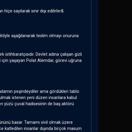
 hiçe sayılarak sınır dışı edilirler&
ktiyle aşağılanarak teslim olmayı onuruna
 istihbaratçısıdır. Devlet adına çalışan gizli
eri için yaşayan Polat Alemdar, görevi uğruna
n adamın peşindeydiler ama gördükleri tablo
. Kurulmak istenen yeni düzen insanlara kabul
en yüzü çuval hadisesinin de baş aktörü
ğününü basar. Tamamı sivil olmak üzere
ce katledilen insanlar dışında birçok masum