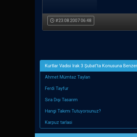
#23.08.2007 06:48
Kurtlar Vadisi Irak 3 Şubat'ta Konusuna Benze
Ahmet Mümtaz Taylan
Ferdi Tayfur
Sıra Dışı Tasarım
Hangi Takımı Tutuyorsunuz?
Karpuz tarlasi