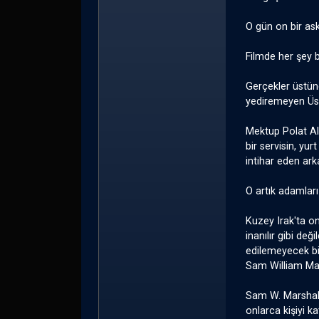
O gün on bir aske
Filmde her şey 
Gerçekler üstün
yediremeyen Üst
Mektup Polat Ale
bir servisin, yu
intihar eden ark
O artık adamları 
Kuzey Irak'ta on
inanılır gibi değ
edilemeyecek bi
Sam William Mar
Sam W. Marshall
onlarca kişiyi 