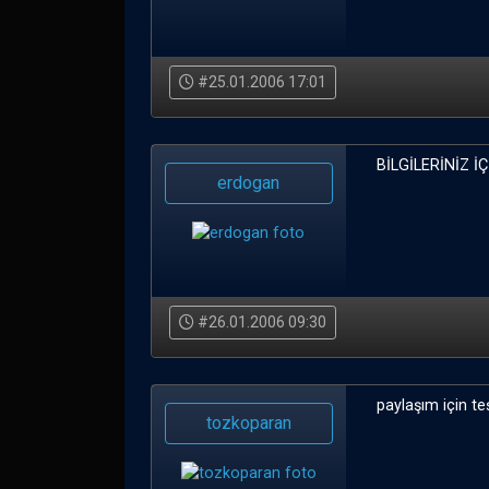
#25.01.2006 17:01
BİLGİLERİNİZ 
erdogan
#26.01.2006 09:30
paylaşım için teş
tozkoparan