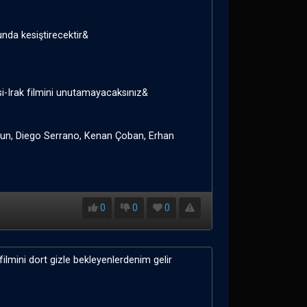
unda kesiştirecektir&
si-Irak filmini unutamayacaksınız&
gun, Diego Serrano, Kenan Çoban, Erhan
0
0
0
filmini dort gizle bekleyenlerdenim gelir