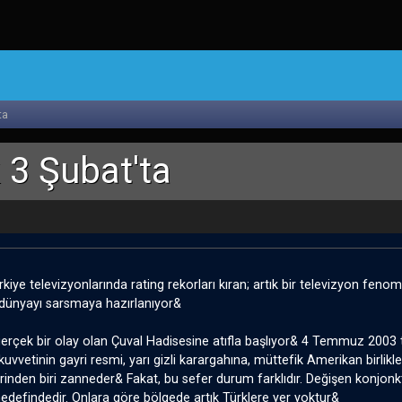
ta
k 3 Şubat'ta
iye televizyonlarında rating rekorları kıran; artık bir televizyon fenom
 dünyayı sarsmaya hazırlanıyor&
gerçek bir olay olan Çuval Hadisesine atıfla başlıyor& 4 Temmuz 2003 
 kuvvetinin gayri resmi, yarı gizli karargahına, müttefik Amerikan birlikler
erinden biri zanneder& Fakat, bu sefer durum farklıdır. Değişen konj
edefindedir. Onlara göre bölgede artık Türklere yer yoktur&