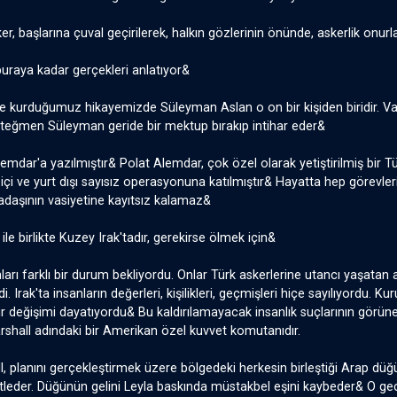
r, başlarına çuval geçirilerek, halkın gözlerinin önünde, askerlik onurları
buraya kadar gerçekleri anlatıyor&
e kurduğumuz hikayemizde Süleyman Aslan o on bir kişiden biridir. Va
eğmen Süleyman geride bir mektup bırakıp intihar eder&
mdar'a yazılmıştır& Polat Alemdar, çok özel olarak yetiştirilmiş bir Türk
rt içi ve yurt dışı sayısız operasyonuna katılmıştır& Hayatta hep görevl
adaşının vasiyetine kayıtsız kalamaz&
ile birlikte Kuzey Irak'tadır, gerekirse ölmek için&
ları farklı bir durum bekliyordu. Onlar Türk askerlerine utancı yaşata
ildi. Irak'ta insanların değerleri, kişilikleri, geçmişleri hiçe sayılıyordu
r değişimi dayatıyordu& Bu kaldırılamayacak insanlık suçlarının görün
shall adındaki bir Amerikan özel kuvvet komutanıdır.
, planını gerçekleştirmek üzere bölgedeki herkesin birleştiği Arap dü
katleder. Düğünün gelini Leyla baskında müstakbel eşini kaybeder& O ge