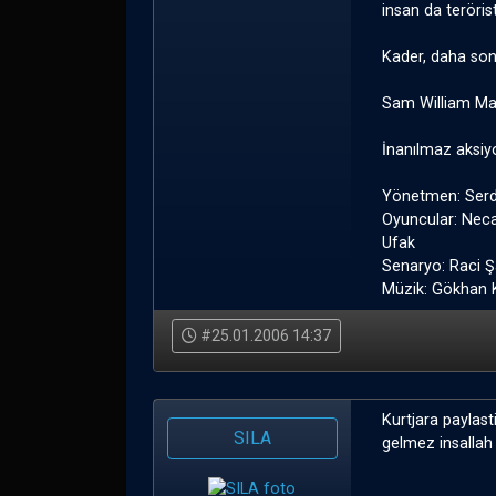
insan da terörist
Kader, daha sonr
Sam William Mars
İnanılmaz aksiyo
Yönetmen: Serd
Oyuncular: Neca
Ufak
Senaryo: Raci 
Müzik: Gökhan K
#25.01.2006 14:37
Kurtjara paylast
SILA
gelmez insallah