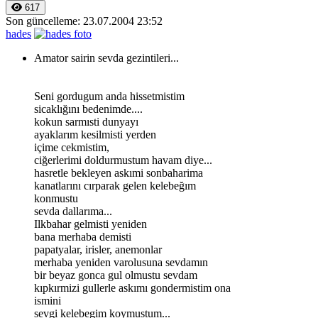
617
Son güncelleme: 23.07.2004 23:52
hades
Amator sairin sevda gezintileri...
Seni gordugum anda hissetmistim
sicaklığını bedenimde....
kokun sarmısti dunyayı
ayaklarım kesilmisti yerden
içime cekmistim,
ciğerlerimi doldurmustum havam diye...
hasretle bekleyen askımi sonbaharima
kanatlarını cırparak gelen kelebeğım
konmustu
sevda dallarıma...
Ilkbahar gelmisti yeniden
bana merhaba demisti
papatyalar, irisler, anemonlar
merhaba yeniden varolusuna sevdamın
bir beyaz gonca gul olmustu sevdam
kıpkırmizi gullerle askımı gondermistim ona
ismini
sevgi kelebegim koymustum...