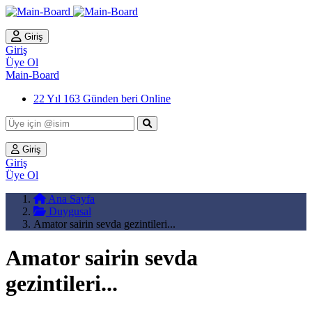
Giriş
Giriş
Üye Ol
Main-Board
22 Yıl 163 Günden beri Online
Giriş
Giriş
Üye Ol
Ana Sayfa
Duygusal
Amator sairin sevda gezintileri...
Amator sairin sevda
gezintileri...