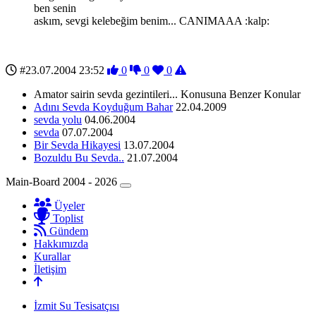
ben senin
askım, sevgi kelebeğim benim... CANIMAAA :kalp:
#23.07.2004 23:52
0
0
0
Amator sairin sevda gezintileri... Konusuna Benzer Konular
Adını Sevda Koyduğum Bahar
22.04.2009
sevda yolu
04.06.2004
sevda
07.07.2004
Bir Sevda Hikayesi
13.07.2004
Bozuldu Bu Sevda..
21.07.2004
Main-Board 2004 - 2026
Üyeler
Toplist
Gündem
Hakkımızda
Kurallar
İletişim
İzmit Su Tesisatçısı