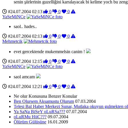
senin şiirlerinin guzelliğini karsılayacak bi kelime yoch bu zeng
#24.07.2004 02:13
0
0
0
YaSeMiNCe
saol.. hades..
#24.07.2004 02:13
0
0
0
Mehmetcik
evet gercektende mukemmelsin canim !
#24.07.2004 12:15
0
0
0
YaSeMiNCe
saol amcam
#24.07.2004 12:21
0
0
0
Ne olur Konusuna Benzer Konular
Ben Olursem Aksamustu Olurum
07.03.2004
Telesi Bal Haber Merkezi Sunar, Mutlaka okuyun gulmekten o
Ya SaNa BiSeY oLuRSa???
07.07.2004
oLuRMu HiiC???
09.07.2004
Ölürüm Gülüşüne
16.01.2009