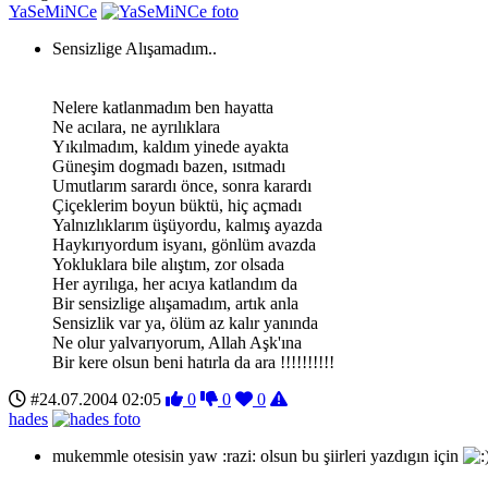
YaSeMiNCe
Sensizlige Alışamadım..
Nelere katlanmadım ben hayatta
Ne acılara, ne ayrılıklara
Yıkılmadım, kaldım yinede ayakta
Güneşim dogmadı bazen, ısıtmadı
Umutlarım sarardı önce, sonra karardı
Çiçeklerim boyun büktü, hiç açmadı
Yalnızlıklarım üşüyordu, kalmış ayazda
Haykırıyordum isyanı, gönlüm avazda
Yokluklara bile alıştım, zor olsada
Her ayrılıga, her acıya katlandım da
Bir sensizlige alışamadım, artık anla
Sensizlik var ya, ölüm az kalır yanında
Ne olur yalvarıyorum, Allah Aşk'ına
Bir kere olsun beni hatırla da ara !!!!!!!!!!
#24.07.2004 02:05
0
0
0
hades
mukemmle otesisin yaw :razi: olsun bu şiirleri yazdıgın için