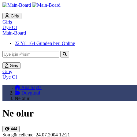
Giriş
Giriş
Üye Ol
Main-Board
22 Yıl 164 Günden beri Online
Giriş
Giriş
Üye Ol
Ana Sayfa
Duygusal
Ne olur
Ne olur
444
Son güncelleme: 24.07.2004 12:21