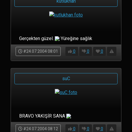
kutlukhan
Gerçekten güzel.
Yüreğine sağlık
#24.07.2004 08:01
0
0
0
suC
BRAVO YAKIŞİR SANA
#24.07.2004 08:12
0
0
0