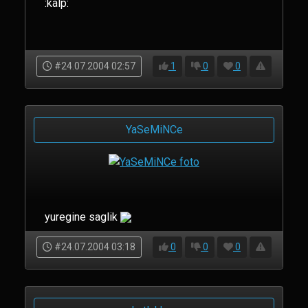
:kalp:
#24.07.2004 02:57
1
0
0
YaSeMiNCe
yuregine saglik
#24.07.2004 03:18
0
0
0