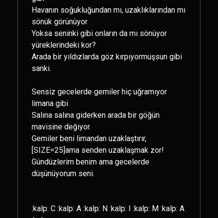
Havanın soğukluğundan mı, uzaklıklarından mı
sönük görünüyor
Yoksa seninki gibi onların da mı sönüyor
yüreklerindeki kor?
Arada bir yıldızlarda göz kırpıyormuşsun gibi
sanki.
Sensiz gecelerde gemiler hiç uğramıyor
limana gibi
Salına salına giderken arada bir göğün
mavisine değiyor.
Gemiler beni limandan uzaklaştırır,
[SIZE=25]ama senden uzaklaşmak zor!
Gündüzlerim benim ama gecelerde
düşünüyorum seni.
:kalp: C :kalp: A :kalp: N :kalp: I :kalp: M :kalp: A