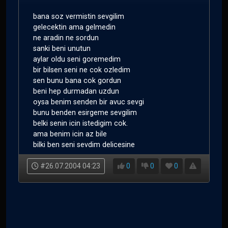
bana soz vermistin sevgilim
gelecektin ama gelmedin
ne aradin ne sordun
sanki beni unutun
aylar oldu seni goremedim
bir bilsen seni ne cok ozledim
sen bunu bana cok gordun
beni hep durmadan uzdun
oysa benim senden bir avuc sevgi
bunu benden esirgeme sevgilim
belki senin icin istedigim cok.
ama benim icin az bile
bilki ben seni sevdim delicesine
#26.07.2004 04:23
0
0
0