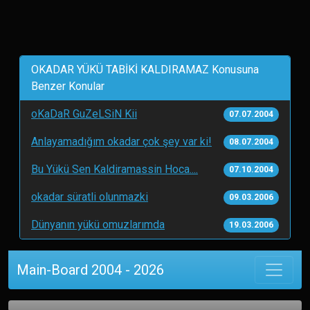
OKADAR YÜKÜ TABİKİ KALDIRAMAZ Konusuna
Benzer Konular
oKaDaR GuZeLSiN Kii
07.07.2004
Anlayamadığım okadar çok şey var ki!
08.07.2004
Bu Yükü Sen Kaldiramassin Hoca....
07.10.2004
okadar süratli olunmazki
09.03.2006
Dünyanın yükü omuzlarımda
19.03.2006
Main-Board 2004 - 2026