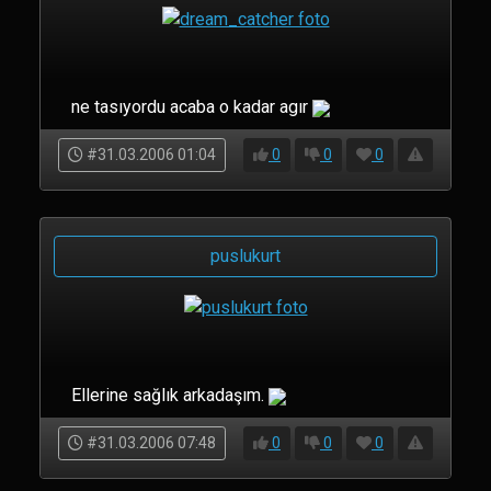
ne tasıyordu acaba o kadar agır
#31.03.2006 01:04
0
0
0
puslukurt
Ellerine sağlık arkadaşım.
#31.03.2006 07:48
0
0
0