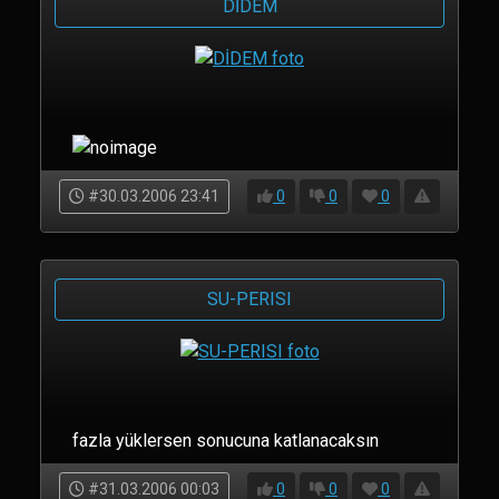
DİDEM
#30.03.2006 23:41
0
0
0
SU-PERISI
fazla yüklersen sonucuna katlanacaksın
#31.03.2006 00:03
0
0
0