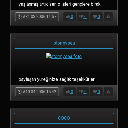
yaşlanmış artık sen o işleri gençlere bırak
#31.03.2006 11:57
0
0
0
stormysea
paylaşan yüreğinize sağlık teşekkürler
#10.04.2006 15:42
0
0
0
COCO