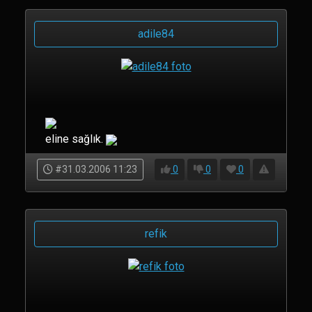
adile84
eline sağlık.
#31.03.2006 11:23
0
0
0
refik