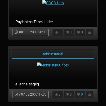
Paylasima Tesekkürler
#01.08.2007 20:35
0
0
0
tekkursun68
ellerine sagliq
#07.08.2007 17:30
0
0
0