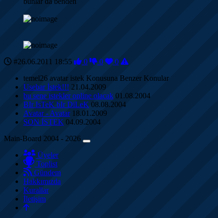
bunlar da benden
#26.06.2011 18:55
0
0
0
temel26 avatar istek Konusuna Benzer Konular
Usebar İstek!!!
21.04.2009
bu sene istekler online olacak
01.08.2004
BIr IsTeK bIr DiLeK
08.08.2004
Avatar - Avatar
18.01.2009
SON İSTEK
04.09.2004
Main-Board 2004 - 2026
Üyeler
Toplist
Gündem
Hakkımızda
Kurallar
İletişim