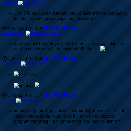
temel26
150_150 pixel resim üstünde renkler falan istiyorum altındada
temel26 diyerek geçsin yapan için teşekkürler
#02.03.2011 11:26
0
0
0
İlAhİAdalet
kardeş bence bu konuyu gerekli yerde açarsan sana daha iyi
yardım ederler mesela photoshop bölümünde...
#02.03.2011 11:40
0
0
0
tarkın_37
BUYUR:
#22.06.2011 12:27
0
0
0
ozan-9
arkadaşım photoshopla ne alaka konu doğru yerde gif resmi
sadece photoshopla yapılır diye bir şey yok ki yüzlerce
program var örneğin ben photoshopu çok nadir kullanırım