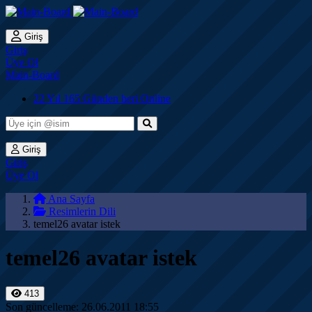
Giriş
Giriş
Üye Ol
Main-Board
22 Yıl 165 Günden beri Online
Giriş
Giriş
Üye Ol
Ana Sayfa
Resimlerin Dili
temel26 avatar istek
temel26 avatar istek
413
Son güncelleme: 26.06.2011 18:55