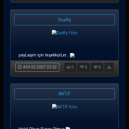
DusKy
payLaşım için teşekkürLer...
#04.03.2007 23:22
0
0
0
AKTiF