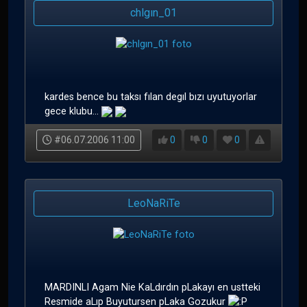
chlgın_01
kardes bence bu taksı fılan degıl bızı uyutuyorlar
gece klubu...
#06.07.2006 11:00
0
0
0
LeoNaRiTe
MARDINLI Agam Nie KaLdırdın pLakayı en ustteki
Resmide aLıp Buyutursen pLaka Gozukur