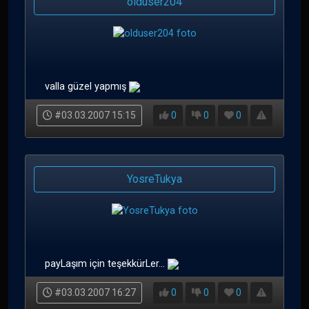
olduser204
valla güzel yapmış
#03.03.2007 15:15
0
0
0
YosreTukya
payLaşım için teşekkürLer...
#03.03.2007 16:27
0
0
0