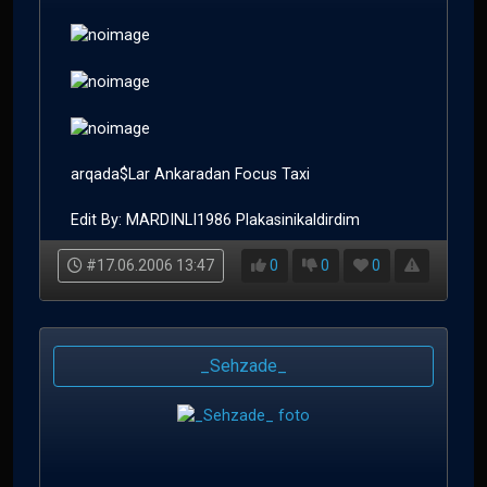
arqada$Lar Ankaradan Focus Taxi
Edit By: MARDINLI1986 Plakasinikaldirdim
#17.06.2006 13:47
0
0
0
_Sehzade_