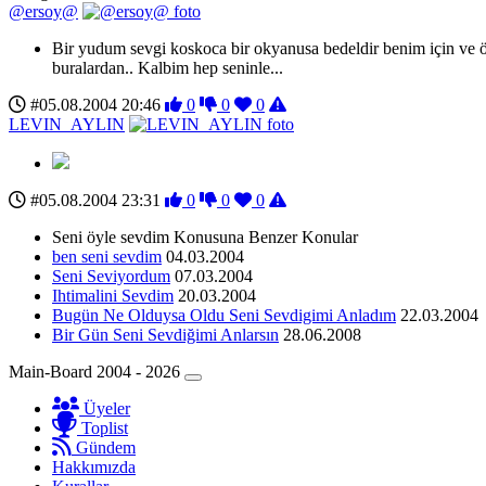
@ersoy@
Bir yudum sevgi koskoca bir okyanusa bedeldir benim için ve öz
buralardan.. Kalbim hep seninle...
#05.08.2004 20:46
0
0
0
LEVIN_AYLIN
#05.08.2004 23:31
0
0
0
Seni öyle sevdim Konusuna Benzer Konular
ben seni sevdim
04.03.2004
Seni Seviyordum
07.03.2004
Ihtimalini Sevdim
20.03.2004
Bugün Ne Olduysa Oldu Seni Sevdigimi Anladım
22.03.2004
Bir Gün Seni Sevdiğimi Anlarsın
28.06.2008
Main-Board 2004 - 2026
Üyeler
Toplist
Gündem
Hakkımızda