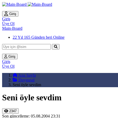
Giriş
Giriş
Üye Ol
Main-Board
22 Yıl 165 Günden beri Online
Giriş
Giriş
Üye Ol
Ana Sayfa
Duygusal
Seni öyle sevdim
Seni öyle sevdim
2347
Son güncelleme: 05.08.2004 23:31