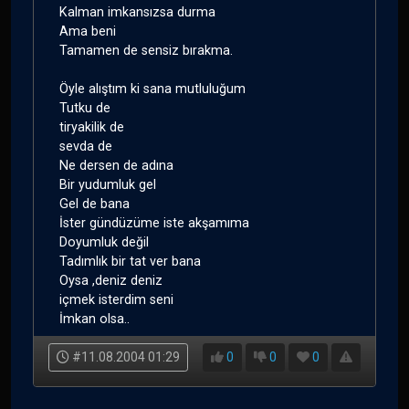
Kalman imkansızsa durma
Ama beni
Tamamen de sensiz bırakma.
Öyle alıştım ki sana mutluluğum
Tutku de
tiryakilik de
sevda de
Ne dersen de adına
Bir yudumluk gel
Gel de bana
İster gündüzüme iste akşamıma
Doyumluk değil
Tadımlık bir tat ver bana
Oysa ,deniz deniz
içmek isterdim seni
İmkan olsa..
#11.08.2004 01:29
0
0
0