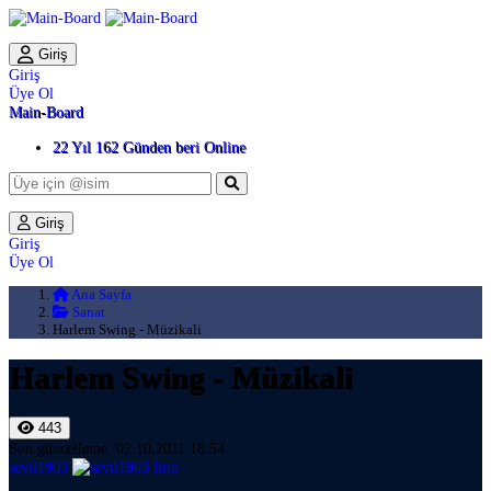
Giriş
Giriş
Üye Ol
Main-Board
22 Yıl 162 Günden beri Online
Giriş
Giriş
Üye Ol
Ana Sayfa
Sanat
Harlem Swing - Müzikali
Harlem Swing - Müzikali
443
Son güncelleme: 02.10.2011 18:54
sevil1903