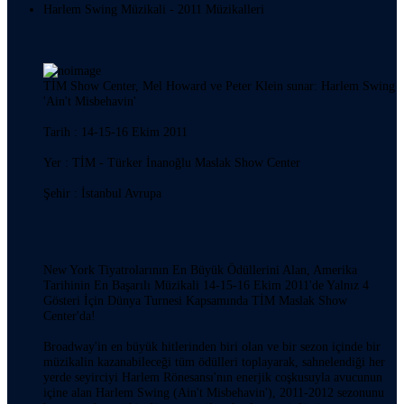
Harlem Swing Müzikali - 2011 Müzikalleri
TİM Show Center, Mel Howard ve Peter Klein sunar: Harlem Swing
'Ain't Misbehavin'
Tarih : 14-15-16 Ekim 2011
Yer : TİM - Türker İnanoğlu Maslak Show Center
Şehir : İstanbul Avrupa
New York Tiyatrolarının En Büyük Ödüllerini Alan, Amerika
Tarihinin En Başarılı Müzikali 14-15-16 Ekim 2011'de Yalnız 4
Gösteri İçin Dünya Turnesi Kapsamında TİM Maslak Show
Center'da!
Broadway'in en büyük hitlerinden biri olan ve bir sezon içinde bir
müzikalin kazanabileceği tüm ödülleri toplayarak, sahnelendiği her
yerde seyirciyi Harlem Rönesansı'nın enerjik coşkusuyla avucunun
içine alan Harlem Swing (Ain't Misbehavin'), 2011-2012 sezonunu