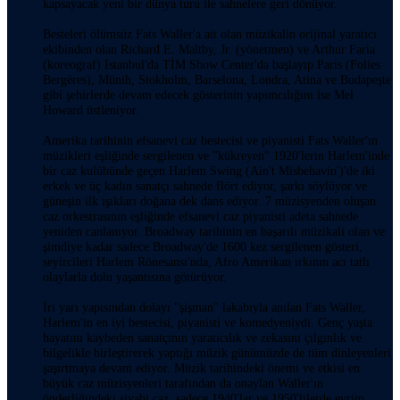
kapsayacak yeni bir dünya turu ile sahnelere geri dönüyor.
Besteleri ölümsüz Fats Waller'a ait olan müzikalin orijinal yaratıcı
ekibinden olan Richard E. Maltby, Jr. (yönetmen) ve Arthur Faria
(koreograf) Istanbul'da TİM Show Center'da başlayıp Paris (Folies
Bergères), Münih, Stokholm, Barselona, Londra, Atina ve Budapeşte
gibi şehirlerde devam edecek gösterinin yapımcılığını ise Mel
Howard üstleniyor.
Amerika tarihinin efsanevi caz bestecisi ve piyanisti Fats Waller'ın
müzikleri eşliğinde sergilenen ve "kükreyen" 1920'lerin Harlem'inde
bir caz kulübünde geçen Harlem Swing (Ain't Misbehavin')'de iki
erkek ve üç kadın sanatçı sahnede flört ediyor, şarkı söylüyor ve
güneşin ilk ışıkları doğana dek dans ediyor. 7 müzisyenden oluşan
caz orkestrasının eşliğinde efsanevi caz piyanisti adeta sahnede
yeniden canlanıyor. Broadway tarihinin en başarılı müzikali olan ve
şimdiye kadar sadece Broadway'de 1600 kez sergilenen gösteri,
seyircileri Harlem Rönesansı'nda, Afro Amerikan ırkının acı tatlı
olaylarla dolu yaşantısına götürüyor.
İri yarı yapısından dolayı "şişman" lakabıyla anılan Fats Waller,
Harlem'in en iyi bestecisi, piyanisti ve komedyeniydi. Genç yaşta
hayatını kaybeden sanatçının yaratıcılık ve zekasını çılgınlık ve
bilgelikle birleştirerek yaptığı müzik günümüzde de tüm dinleyenleri
şaşırtmaya devam ediyor. Müzik tarihindeki önemi ve etkisi en
büyük caz müzisyenleri tarafından da onaylan Waller'ın
önderliğindeki siyahi caz, sadece 1940'lar ve 1950'lilerde evrim