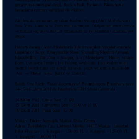
geçiren caz müziğini değil, Rock'n Roll, Rythm n' Blues hatta
beyazların country müziğini de etkiledi.
Altı kez dünya turnesine çıkan Harlem Swing (Ain't Misbehavin'),
New York, Londra ve Paris'te hit olmuştur. Olağanüstü müzikleriyle
ve mizahi yapısıyla da tüm zamanların en iyi klasikleri arasında yer
alıyor.
Harlem Swing (Ain't Misbehavin')'de icra edilen parçalar arasında
Handful of Keys, Honeysuckle Rose, Spreading Rhythm Around,
Black&Blue, The Joint is Jumpin, Ain't Misbehavin', Honey Suckle
Rose, I've got a Feeling I'm Falling sayılabilir. Fats Waller'ın en
önemli bestelerinin yer aldığı bu seksi, jazzy ve komik müzikalde
'Aşk' ve 'Hayat' adeta 'Şarkı' ve 'Dans'tır.
Şimdi Sıra Sizde, Sakın Kaçırmayın! Bu muhteşem Broadway şovu
14-15-16 Ekim 2011'de İstanbul'da TİM Show Center'da.
14 Ekim 2011, Cuma Saat: 21.00
15 Ekim 2011, Cumartesi Saat: 15.00 ve 21.00
16 Ekim 2011, Pazar Saat: 15.00
Mekan: Türker İnanoğlu Maslak Show Center
Adres: Büyükdere Cad. Derbent Mevkii 34457 Maslak / İstanbul
Bilet Fiyatları: 1. Kategori - 150.00 TL 2. Kategori - 125.00 TL
3. Kategori - 100.00 TL