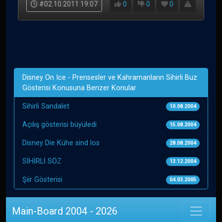
#02.10.2011 19:07
0
0
0
Disney On Ice - Prensesler ve Kahramanların Sihirli Buz
Gösterisi Konusuna Benzer Konular
Sihirli Sandalet
10.08.2004
Açılış gösterisi büyüledi
15.08.2004
Disney Die Kühe sind los
28.08.2004
SİHİRLİ SÖZ
13.12.2004
Şiir Gösterisi
04.03.2005
Main-Board 2004 - 2026