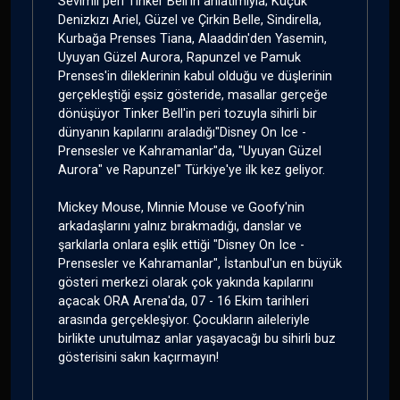
Sevimli peri Tinker Bell'in anlatımıyla; Küçük
Denizkızı Ariel, Güzel ve Çirkin Belle, Sindirella,
Kurbağa Prenses Tiana, Alaaddin'den Yasemin,
Uyuyan Güzel Aurora, Rapunzel ve Pamuk
Prenses'in dileklerinin kabul olduğu ve düşlerinin
gerçekleştiği eşsiz gösteride, masallar gerçeğe
dönüşüyor Tinker Bell'in peri tozuyla sihirli bir
dünyanın kapılarını araladığı"Disney On Ice -
Prensesler ve Kahramanlar"da, "Uyuyan Güzel
Aurora" ve Rapunzel" Türkiye'ye ilk kez geliyor.
Mickey Mouse, Minnie Mouse ve Goofy'nin
arkadaşlarını yalnız bırakmadığı, danslar ve
şarkılarla onlara eşlik ettiği "Disney On Ice -
Prensesler ve Kahramanlar", İstanbul'un en büyük
gösteri merkezi olarak çok yakında kapılarını
açacak ORA Arena'da, 07 - 16 Ekim tarihleri
arasında gerçekleşiyor. Çocukların aileleriyle
birlikte unutulmaz anlar yaşayacağı bu sihirli buz
gösterisini sakın kaçırmayın!