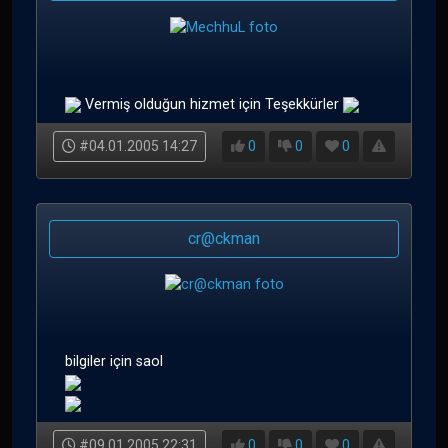
Vermiş olduğun hizmet için Teşekkürler
#04.01.2005 14:27
0
0
0
cr@ckman
bilgiler için saol
#09.01.2005 22:31
0
0
0