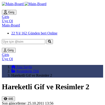
Giriş
Giriş
Üye Ol
Main-Board
22 Yıl 162 Günden beri Online
Giriş
Giriş
Üye Ol
Ana Sayfa
Resimlerin Dili
Hareketli Gif ve Resimler 2
Hareketli Gif ve Resimler 2
446
Son güncelleme: 25.10.2011 13:56