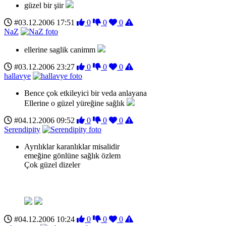
güzel bir şiir
#03.12.2006 17:51
0
0
0
NaZ
ellerine saglik canimm
#03.12.2006 23:27
0
0
0
hallavye
Bence çok etkileyici bir veda anlayana
Ellerine o güzel yüreğine sağlık
#04.12.2006 09:52
0
0
0
Serendipity
Ayrılıklar karanlıklar misalidir
emeğine gönlüne sağlık özlem
Çok güzel dizeler
#04.12.2006 10:24
0
0
0