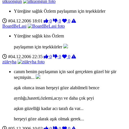
utkuongun
Yüreğine sağlık Özlem paylaşımın için teşekkürler
#04.12.2006 18:01
0
0
0
BoardBeLasi
Yüreğine sağlık kiss Özlem
paylaşımın için teşekkürler
#04.12.2006 22:35
0
0
0
züleyha
canım benim paylaşımın için saol gerçekten güzel bir şiir
seçmişsin...
aşık olunca insan herşeyi göze alabilmeli bence
ayrılığı,hasreti,özlemi,acıyı ve daha çok şeyi
aşkın güzelliği kadar acı tarafı da var...
herşeyi göze alarak aşık olmak gerek...
#05.12.2006 10:02
0
0
0