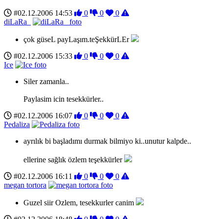
#02.12.2006 14:53
0
0
0
diLaRa_
çok güseL payLaşım.teŞekkürLEr
#02.12.2006 15:33
0
0
0
Ice
Siler zamanla..
Paylasim icin tesekkürler..
#02.12.2006 16:07
0
0
0
Pedaliza
ayrılık bi başladımı durmak bilmiyo ki..unutur kalpde..
ellerine sağlık özlem teşekkürler
#02.12.2006 16:11
0
0
0
megan tortora
Guzel siir Ozlem, tesekkurler canim