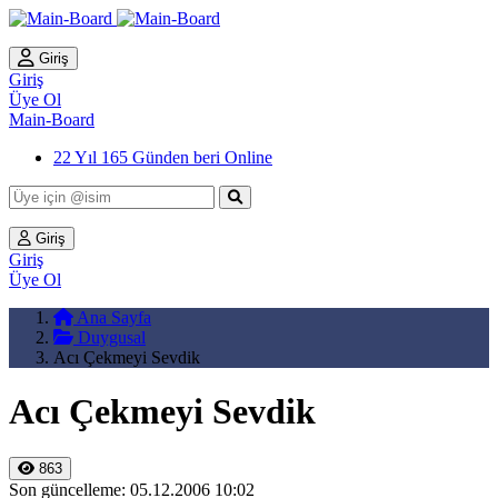
Giriş
Giriş
Üye Ol
Main-Board
22 Yıl 165 Günden beri Online
Giriş
Giriş
Üye Ol
Ana Sayfa
Duygusal
Acı Çekmeyi Sevdik
Acı Çekmeyi Sevdik
863
Son güncelleme: 05.12.2006 10:02