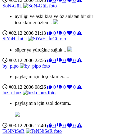
#02.12.2006 18:48
0
0
0
SoN-GüL
ayriligi ve aski kisa ve öz anlatan bir siir
tesekkürler özlem..
#02.12.2006 21:13
0
0
0
SiYaH_İnCi
süper ya yüreğine sağlık...
#02.12.2006 22:56
0
0
0
by_pipo
paylaşım için teşekkürler.....
#03.12.2006 08:26
0
0
0
tuzla_buz
paylaşımın için saol dostum..
#03.12.2006 17:40
0
0
0
TeNNiSeR