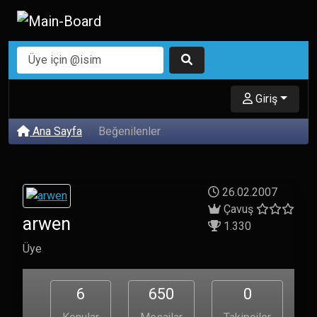
Giriş
Ana Sayfa
Beğenilenler
26.02.2007
Çavuş
arwen
1.330
Üye
6
650
0