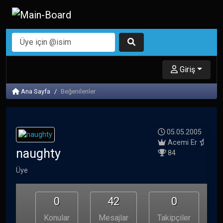
Giriş
Ana Sayfa
Beğenilenler
05.05.2005
Acemi Er
naughty
84
Üye
0
42
0
Konular
Mesajlar
Takipçiler