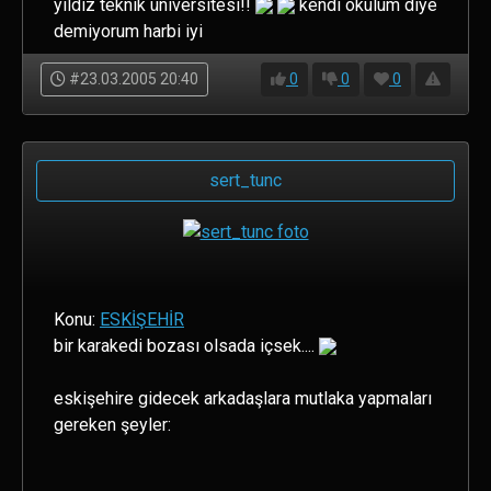
yıldız teknik üniversitesi!!
kendi okulum diye
demiyorum harbi iyi
#23.03.2005 20:40
0
0
0
sert_tunc
Konu:
ESKİŞEHİR
bir karakedi bozası olsada içsek....
eskişehire gidecek arkadaşlara mutlaka yapmaları
gereken şeyler: