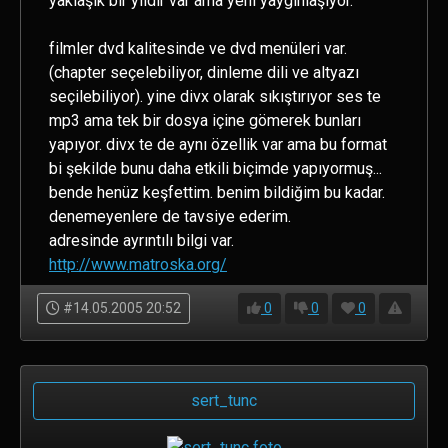
yaklaşık bir yıldır var ama yeni yaygınlaşıyor.
filmler dvd kalitesinde ve dvd menüleri var.
(chapter seçelebiliyor, dinleme dili ve altyazı
seçilebiliyor). yine divx olarak sıkıştırıyor ses te
mp3 ama tek bir dosya içine gömerek bunları
yapıyor. divx te de aynı özellik var ama bu format
bi şekilde bunu daha etkili biçimde yapıyormuş...
bende henüz keşfettim. benim bildiğim bu kadar.
denemeyenlere de tavsiye ederim.
adresinde ayrıntılı bilgi var.
http://www.matroska.org/
#14.05.2005 20:52
0
0
0
sert_tunc