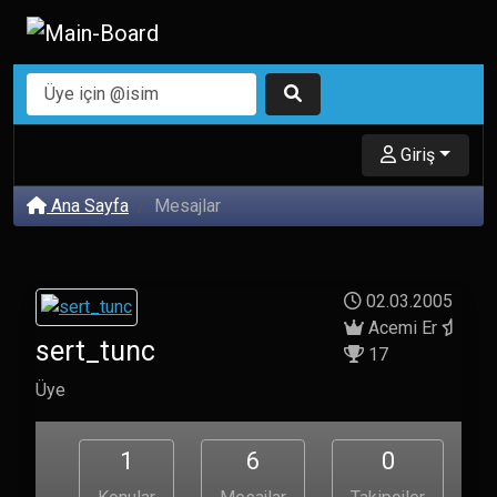
Giriş
Ana Sayfa
Mesajlar
02.03.2005
Acemi Er
sert_tunc
17
Üye
1
6
0