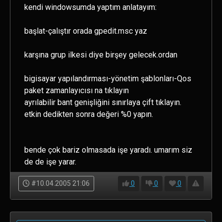
kendi windowsumda yaptım anlatayım:
başlat-çalıştır orada gpedit.msc yaz
karşına grup ilkesi diye birşey gelecek.ordan
bigisayar yapılandırması-yönetim şablonları-Qos
paket zamanlayıcısı na tıklayın
ayrılabilir bant genişliğini sınırlaya çift tıklayın.
etkin dedikten sonra değeri %0 yapın.
bende çok bariz olmasada işe yaradı. umarım siz
de de işe yarar.
#10.04.2005 21:06
0
0
0