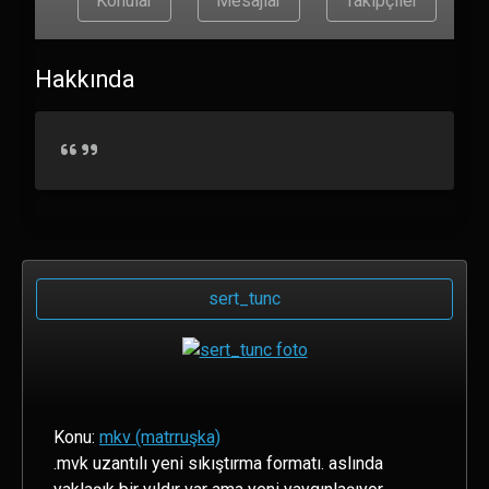
Konular
Mesajlar
Takipçiler
Hakkında
sert_tunc
Konu:
mkv (matrruşka)
.mvk uzantılı yeni sıkıştırma formatı. aslında