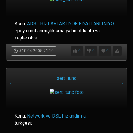
Konu:
ADSL HIZLARI ARTIYOR,FIYATLARI INIYO
epey umutlanmıştık ama yalan oldu abi ya...
keşke olsa
#10.04.2005 21:10
0
0
0
sert_tunc
Konu:
Network ve DSL hizlandirma
türkçesi: