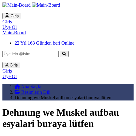
Giriş
Giriş
Üye Ol
Main-Board
22 Yıl 163 Günden beri Online
Giriş
Giriş
Üye Ol
Ana Sayfa
Resimlerin Dili
Dehnung we Muskel aufbau esyalari buraya lütfen
Dehnung we Muskel aufbau
esyalari buraya lütfen