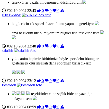
tesekkürler bazilarini denemeyi düsünüyorum
#02.10.2004 22:43
0
0
0
NIKE-Shox
bilgiler icin tsk sporda bazen bunu yapmam gerekiyor
ama bazilerini hic bilmiyordum bilgiler icin tesekürle usta
#02.10.2004 22:48
0
0
0
sabrihh
yok canim hepimiz birbirimize böyle spor dehn übunglari
gösterirsek olur insallah daha sportmen birisi cikariz
#02.10.2004 23:12
0
0
0
Poseidon
teşekkürler eline sağlık bide ne yazdığını
anlayabilsem
#03.10.2004 08:59
0
0
0