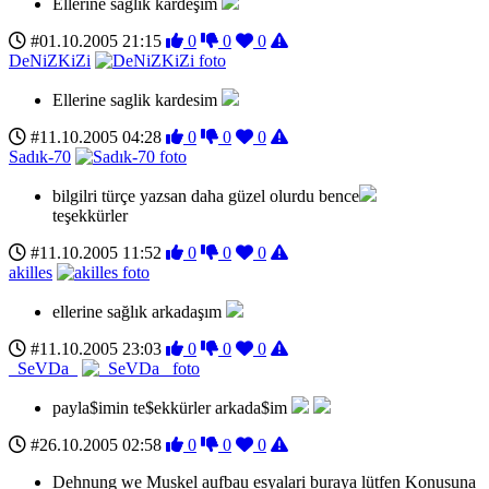
Ellerine sağlık kardeşim
#01.10.2005 21:15
0
0
0
DeNiZKiZi
Ellerine saglik kardesim
#11.10.2005 04:28
0
0
0
Sadık-70
bilgilri türçe yazsan daha güzel olurdu bence
teşekkürler
#11.10.2005 11:52
0
0
0
akilles
ellerine sağlık arkadaşım
#11.10.2005 23:03
0
0
0
_SeVDa_
payla$imin te$ekkürler arkada$im
#26.10.2005 02:58
0
0
0
Dehnung we Muskel aufbau esyalari buraya lütfen Konusuna