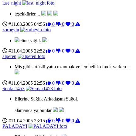
last_night
teşekkürler....
#11.03.2005 04:56
0
0
0
zorbeyin
eline sağlık
#11.04.2005 22:52
0
0
0
alperen
Mis gibi sırtüstü yatıp uzanmak ve tembellik etmek varken...
#11.04.2005 22:56
0
0
0
Serdar1453
Ellerine Sağlık Arkadaşım Sağol.
alamanca ya bunlar
#11.04.2005 23:15
0
0
0
PALADAYI