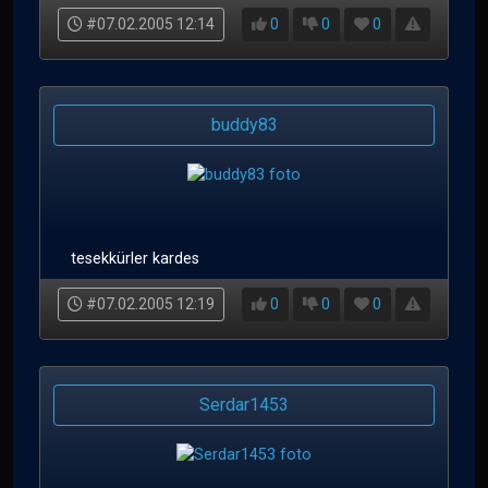
#07.02.2005 12:14
0
0
0
buddy83
tesekkürler kardes
#07.02.2005 12:19
0
0
0
Serdar1453