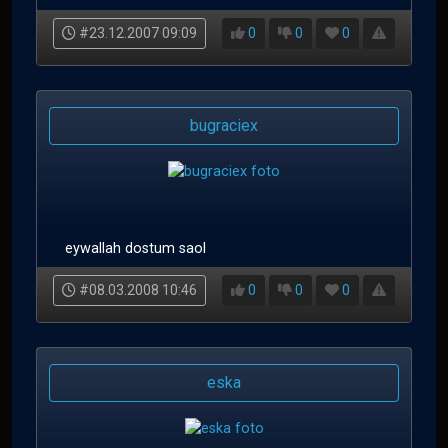
#23.12.2007 09:09
0
0
0
bugraciex
eywallah dostum saol
#08.03.2008 10:46
0
0
0
eska