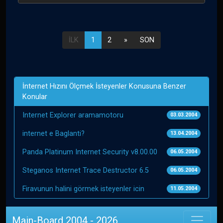
İLK
1
2
»
SON
İnternet Hızını Ölçmek İsteyenler Konusuna Benzer
Konular
Internet Explorer aramamotoru
03.03.2004
internet e Baglanti?
13.04.2004
Panda Platinum Internet Security v8.00.00
06.05.2004
Steganos Internet Trace Destructor 6.5
06.05.2004
Firavunun halini görmek isteyenler icin
11.05.2004
Main-Board 2004 - 2026