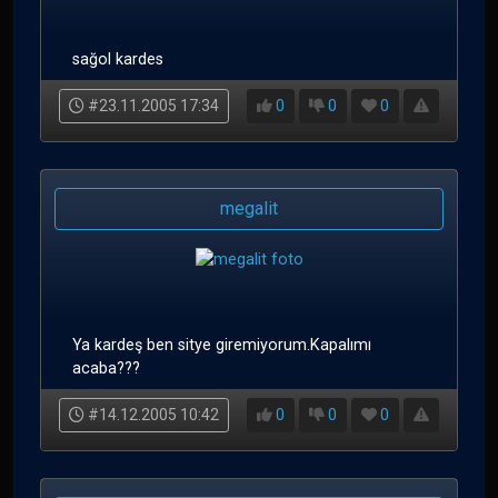
sağol kardes
#23.11.2005 17:34
0
0
0
megalit
Ya kardeş ben sitye giremiyorum.Kapalımı
acaba???
#14.12.2005 10:42
0
0
0