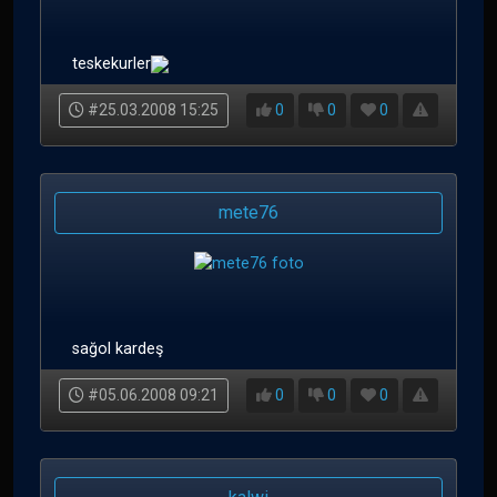
teskekurler
#25.03.2008 15:25
0
0
0
mete76
sağol kardeş
#05.06.2008 09:21
0
0
0