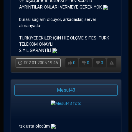
VE AŞAĞIDA İP ADRESİ FİLAN VARDIR
AYRINTILAR ONLARI VERMEYE GEREK YOK
burasi saglam ölcüyor, arkadaslar, server
almanyada-....
TÜRKİYEDEKİLER İÇİN HIZ ÖLÇME SİTESİ TÜRK
TELEKOM ONAYLI
2 YIL GARANTİLİ
#02.01.2005 19:45
0
0
0
Mesut43
tsk usta ölcdüm