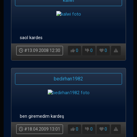
kalwi
saol kardes
#13.09.2008 12:30
0
0
0
bedirhan1982
ben giremedim kardeş
#18.04.2009 13:01
0
0
0