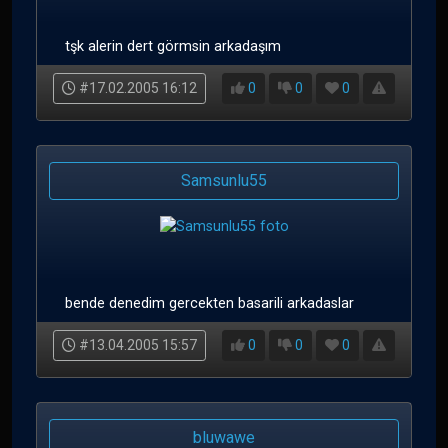
tşk alerin dert görmsin arkadaşım
#17.02.2005 16:12
0
0
0
Samsunlu55
bende denedim gercekten basarili arkadaslar
#13.04.2005 15:57
0
0
0
bluwawe