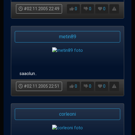
#02.11.2005 22:49
0
0
0
metin89
saaolun..
#02.11.2005 22:51
0
0
0
corleoni