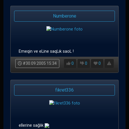
Numberone
Emeqin ve eLine saqLık saoL !
#30.09.2005 15:34
0
0
0
fikret336
ellerine sağlık