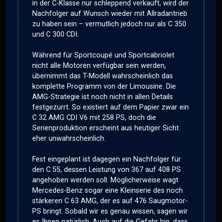
in der C-Klasse nur schleppend verkauft, wird der
Nachfolger auf Wunsch wieder mit Allradantrieb
zu haben sein – vermutlich jedoch nur als C 350
und C 300 CDI.
Während für Sportcoupé und Sportcabriolet
nicht alle Motoren verfügbar sein werden,
übernimmt das T-Modell wahrscheinlich das
komplette Programm von der Limousine. Die
AMG-Strategie ist noch nicht in allen Details
festgezurrt. So existiert auf dem Papier zwar ein
C 32 AMG CDI V6 mit 258 PS, doch die
Serienproduktion erscheint aus heutiger Sicht
eher unwahrscheinlich.
Fest eingeplant ist dagegen ein Nachfolger für
den C 55, dessen Leistung von 367 auf 408 PS
angehoben werden soll. Möglicherweise wagt
Mercedes-Benz sogar eine Kleinserie des noch
stärkeren C 63 AMG, der es auf 476 Saugmotor-
PS bringt. Sobald wir es genau wissen, sagen wir
es Ihnen natürlich. Auch auf die Gefahr hin, dass