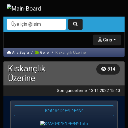
Giriş
Ana Sayfa
Genel
Kıskançlık Üzerine
Kıskançlık
814
Üzerine
Son güncelleme: 13.11.2022 15:40
K^A^R^D^E^L^E^N^