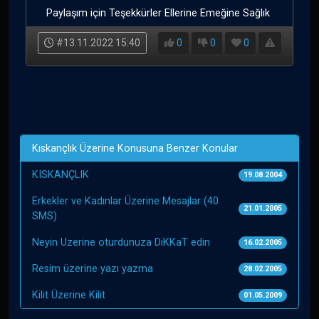
Paylaşım için Teşekkürler Ellerine Emeğine Sağlık
#13.11.2022 15:40
0
0
0
Kıskançlık Üzerine Konusuna Benzer Konular
KISKANÇLIK
19.08.2004
Erkekler ve Kadınlar Üzerine Mesajlar (40
21.01.2005
SMS)
Neyin Uzerine oturdunuza DiKKaT edin
16.02.2005
Resim üzerine yazı yazma
28.02.2005
Kilit Üzerine Kilit
01.05.2009