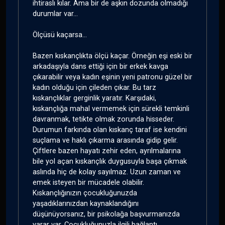
ihtiraslı kılar. Ama bir de aşkın dozunda olmadığı
durumlar var...
Ölçüsü kaçarsa...
Bazen kıskançlıkta ölçü kaçar. Örneğin eşi eski bir
arkadaşıyla dans ettiği için bir erkek kavga
çıkarabilir veya kadın eşinin yeni patronu güzel bir
kadın olduğu için çileden çıkar. Bu tarz
kıskançlıklar gerginlik yaratır. Karşıdaki,
kıskançlığa mahal vermemek için sürekli temkinli
davranmak, tetikte olmak zorunda hisseder.
Durumun farkında olan kıskanç taraf ise kendini
suçlama ve haklı çıkarma arasında gidip gelir.
Çiftlere bazen hayatı zehir eden, ayrılmalarına
bile yol açan kıskançlık duygusuyla başa çıkmak
aslında hiç de kolay sayılmaz. Uzun zaman ve
emek isteyen bir mücadele olabilir.
Kıskançlığınızın çocukluğunuzda
yaşadıklarınızdan kaynaklandığını
düşünüyorsanız, bir psikolağa başvurmanızda
yarar var. Çocukluğunuzla ilgili bağlantı