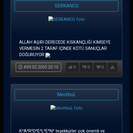
SERKANCO
ALLAH AŞIRI DERECEDE KISKANÇLIĞI KİMSEYE
VERMESİN 2 TARAF İÇİNDE KÖTÜ SANUÇLAR
DOĞURUYOR
#09.02.2005 20:10
0
0
0
MechhuL
K^A^R^D^E^L^E^N^ teşekkürler çok önemli ve