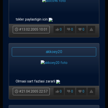
tskler paylastigin icin
#13.02.2005 10:01
0
0
0
akkoey20
Olmasi sart fazlasi zararli
#21.04.2005 22:57
0
0
0