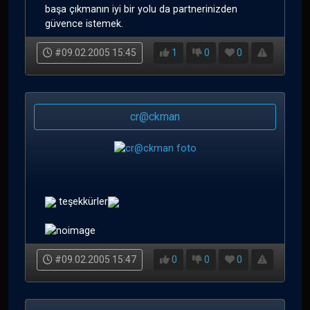
başa çıkmanın iyi bir yolu da partnerinizden
güvence istemek.
#09.02.2005 15:45
1
0
0
cr@ckman
teşekkürler
#09.02.2005 15:47
0
0
0