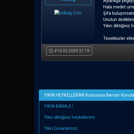
Aydınlığa yeğliy
Hala medet umuy
Şifa buluyorsa
Unutun dedikler
Yıkın diktiğiniz 
Tesekkürler eller
#14.03.2009 21:19
YIKIN HEYKELLERİMİ Konusuna Benzer Konula
YIKIN BARAJI !..
Yıkın diktiğiniz heykellerimi
Yıkın Duvarlarınızı