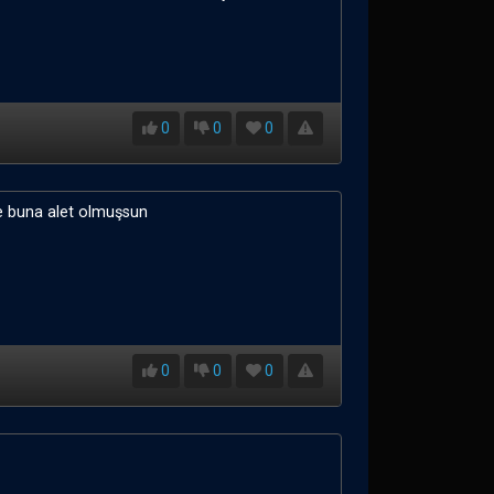
0
0
0
de buna alet olmuşsun
0
0
0