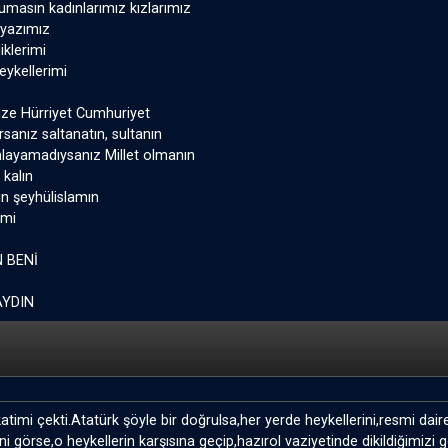
umasın kadınlarımız kızlarımız
nyazımız
klerimi
heykellerimi
size Hürriyet Cumhuriyet
sanız saltanatın, sultanın
layamadıysanız Millet olmanın
kalın
in şeyhülislamın
imi
 BENİ
YDIN
kkatimi çekti.Atatürk şöyle bir doğrulsa,her yerde heykellerini,resmi daire
ni görse,o heykellerin karşısına geçip,hazırol vaziyetinde dikildiğimizi 