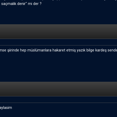
a saçmalık denir" mi der ?
kimse şiirinde hep müslümanlara hakaret etmiş yazık bilge kardeş sen
aylasim