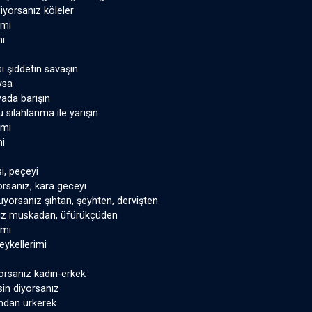
diyorsanız köleler
imi
mi
ı şiddetin savaşın
ysa
yada barışın
 silahlanma ile yarışın
imi
mi
i, peçeyi
orsanız, kara geceyi
orsanız şıhtan, şeyhten, dervişten
nız muskadan, üfürükçüden
imi
heykellerimi
orsanız kadın-erkek
sin diyorsanız
ndan ürkerek