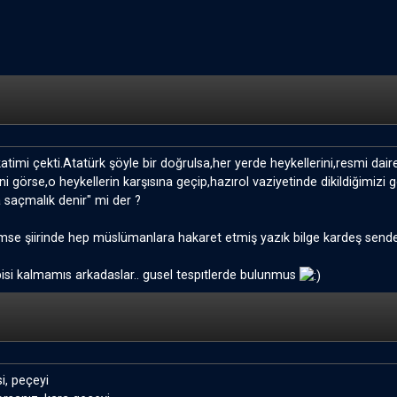
kkatimi çekti.Atatürk şöyle bir doğrulsa,her yerde heykellerini,resmi daire
ni görse,o heykellerin karşısına geçip,hazırol vaziyetinde dikildiğimizi 
a saçmalık denir" mi der ?
kimse şiirinde hep müslümanlara hakaret etmiş yazık bilge kardeş sen
isi kalmamıs arkadaslar.. gusel tespıtlerde bulunmus
i, peçeyi