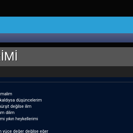
İMİ
emalim
 kaldıysa düşüncelerim
ürşit değilse ilim
m dilim
mi yıkın heykellerimi
n yüce değer değilse eğer