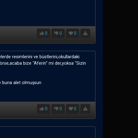
0
0
0
lerde resimlerini ve büstlerini,okullardaki
görse,acaba bize "Aferin" mi der,yoksa "Sizin
de buna alet olmuşsun
0
0
0