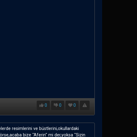
0
0
0
lerde resimlerini ve büstlerini,okullardaki
görse,acaba bize "Aferin" mi der,yoksa "Sizin