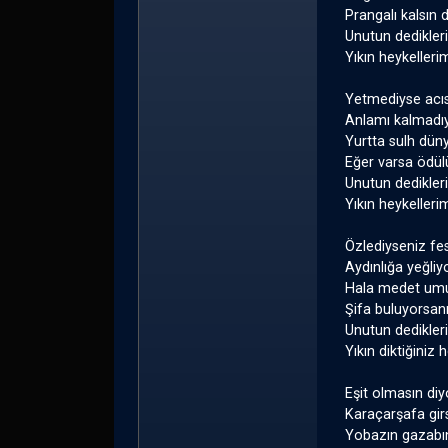
Prangalı kalsın 
Unutun dedikler
Yıkın heykelleri
Yetmediyse acıs
Anlamı kalmadı
Yurtta sulh dün
Eğer varsa ödülü
Unutun dedikler
Yıkın heykelleri
Özlediyseniz fes
Aydınlığa yeğliy
Hala medet umuy
Şifa buluyorsa
Unutun dedikler
Yıkın diktiğiniz 
Eşit olmasın diy
Karaçarşafa gir
Yobazın gazabı