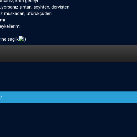
orsanız, kara geceyi
orsanız şıhtan, şeyhten, dervişten
nız muskadan, üfürükçüden
imi
heykellerimi
ine saglik
r