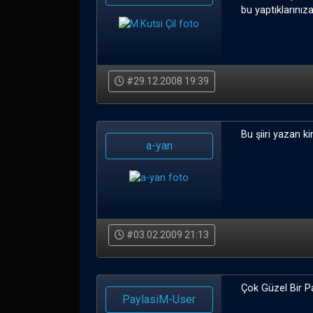
bu yaptıklarınız
#29.12.2008 19:39
Bu şiiri yazan 
a-yan
#03.02.2009 21:13
Çok Güzel Bir P
PaylasiM-User