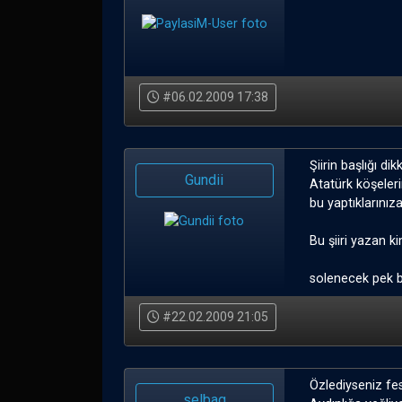
#06.02.2009 17:38
Şiirin başlığı di
Gundii
Atatürk köşeleri
bu yaptıklarınız
Bu şiiri yazan 
solenecek pek b
#22.02.2009 21:05
Özlediyseniz fes
selbag