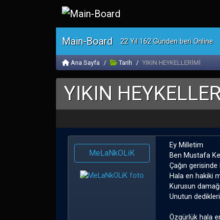
Main-Board
22 Yıl 162 Günden beri Online
Ana Sayfa
Tarih
YIKIN HEYKELLERİMİ
YIKIN HEYKELLER
Ey Milletim
MeLaNkOLiK
Ben Mustafa K
Çağın gerisinde
Hala en hakiki m
Kurusun damağı
Unutun dedikleri
Özgürlük hala e