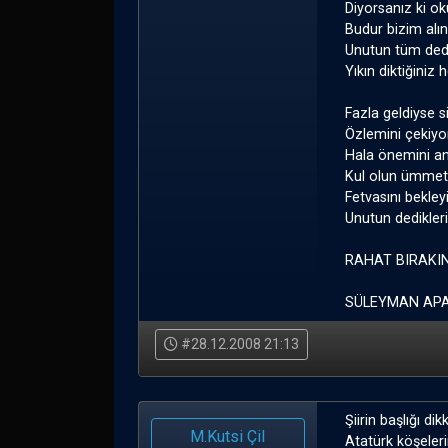
Diyorsanız ki ok
Budur bizim alı
Unutun tüm dedi
Yıkın diktiğiniz 
Fazla geldiyse 
Özlemini çekiyor
Hala önemini an
Kul olun ümmet 
Fetvasını bekley
Unutun dedikler
RAHAT BIRAKIN
SÜLEYMAN APA
#28.12.2008 21:13
Şiirin başlığı di
M.Kutsi Çil
Atatürk köşeleri