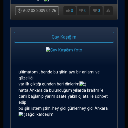
#02.03.2009 01:26
0
0
0
Çay Kaşığım
ultimatom , bende bu şiirin ayrı bir anlamı ve
güzelliği
var ilk çıktığı günden beri dinlerim
hatta Ankara'da bulunduğum yıllarda kralfm 'e
canlı bağlanıp yarım saate yakın dj ata ile sohbet
edip
bu şiiri istemiştim..hey gidi günler,hey gidi Ankara..
sağol kardeşim