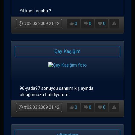
Yil kacti acaba ?
#02.03.2009 21:12
0
0
0
Çay Kaşığım
96-yada97 sonuydu sanırım kış ayında
olduğumuzu hatırlıyorum
#02.03.2009 21:42
0
0
0