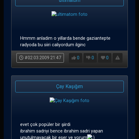
ultimatom
Hmmm anladim o yillarda bende gaziantepte
radyoda bu siiri caliyordum ilginc
#02.03.2009 21:47
0
0
0
Çay Kaşığım
evet çok popüler bir şiirdi
ibrahim sadriyi bence ibrahim sadri yapan
unutulmayacak bir eser ve yorum