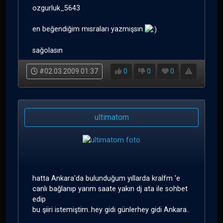
ozgurluk_5643
en beğendiğim mısraları yazmışsın
sağolasın
#02.03.2009 01:37
0
0
0
ultimatom
hatta Ankara'da bulunduğum yıllarda kralfm 'e
canlı bağlanıp yarım saate yakın dj ata ile sohbet
edip
bu şiiri istemiştim..hey gidi günlerhey gidi Ankara..