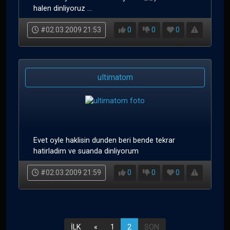
halen dinliyoruz ...
#02.03.2009 21:53
0
0
0
ultimatom
Evet oyle haklisin dunden beri bende tekrar
hatirladim ve suanda dinliyorum
#02.03.2009 21:59
0
0
0
İLK
«
1
2
SON