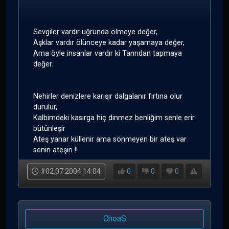
Sevgiler vardır uğrunda ölmeye değer,
Aşklar vardır ölünceye kadar yaşamaya değer,
Ama öyle insanlar vardır ki Tanrıdan tapmaya
değer.
Nehirler denizlere karışır dalgalanır fırtına olur
durulur,
Kalbimdeki kasırga hiç dinmez benliğim senle erir
bütünleşir
Ateş yanar küllenir ama sönmeyen bir ateş var
senin ateşin !!
#02.07.2004 14:04
0
0
0
ChoaS