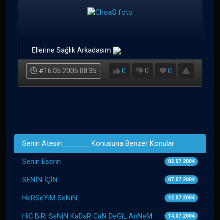
Ellerine Sağlık Arkadasım
#16.05.2005 08:35
0
0
0
Senin Atesin_______ Konusuna Benzer Konular
Senin Eserin
02.07.2004
SENİN İÇİN
07.07.2004
HeRSeYiM SeNiN..
12.07.2004
HiC BiRi SeNiN KaDaR CaN DeGiL AnNeM
14.07.2004