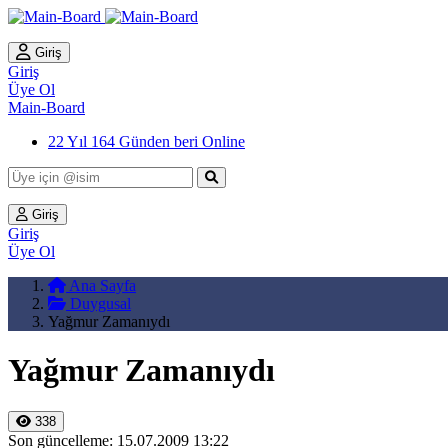
Giriş
Giriş
Üye Ol
Main-Board
22 Yıl 164 Günden beri Online
Giriş
Giriş
Üye Ol
Ana Sayfa
Duygusal
Yağmur Zamanıydı
Yağmur Zamanıydı
338
Son güncelleme: 15.07.2009 13:22