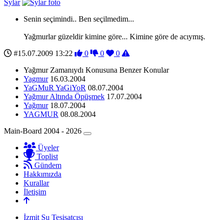
Sylar
Senin seçimindi.. Ben seçilmedim...
Yağmurlar güzeldir kimine göre... Kimine göre de acıymış.
#15.07.2009 13:22
0
0
0
Yağmur Zamanıydı Konusuna Benzer Konular
Yagmur
16.03.2004
YaGMuR YaGiYoR
08.07.2004
Yağmur Altında Öpüşmek
17.07.2004
Yağmur
18.07.2004
YAGMUR
08.08.2004
Main-Board 2004 - 2026
Üyeler
Toplist
Gündem
Hakkımızda
Kurallar
İletişim
İzmit Su Tesisatçısı