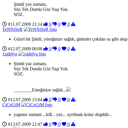
Şimdi yaz zamanı,
Söz Tek Damla Göz Yaşı Yok.
SÖZ.
#11.07.2009 21:14
0
0
0
TeNNiSeR
Güzel bir Şiirdi, yüreğinize sağlık, gidenler çokdan su gibi akıp
#12.07.2009 00:08
0
0
0
1sidelya
Şimdi yaz zamanı,
Söz Tek Damla Göz Yaşı Yok.
SÖZ.
________Emeğinize sağlık...
#12.07.2009 15:04
0
0
0
CiCeGiM
yagmur zamani ...ki$... yaz... ayrilmak kolay degildir...
#13.07.2009 22:47
0
0
0