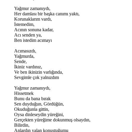
Yağmur zamanıydı,
Her damlası bir başka canımı yaktı,
Korunaklarım vardı,
İstemedim,
Acının sonuna kadar,
Acı senden ya,
Ben istedim acımayı
Acımasızdı,
Yağmurda,
Sende,
İkiniz vardınız,
Ve ben ikinizin varlığında,
Sevgimle çok yalnızdım
Yağmur zamanıydı,
Hissetmek
Bunu da bana bırak
Sen duyduğun, Gördüğün,
Okuduğunla gittin,
Oysa dinleseydin yüreğini,
Gerçekten yüreğime dokunmuş olsaydın,
Bilirdin,
Anlardın yalan konuştuğumu