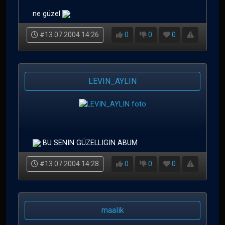
ne güzel
#13.07.2004 14:26
0
0
0
LEVIN_AYLIN
BU SENIN GÜZELLIGIN ABUM
#13.07.2004 14:28
0
0
0
maalik