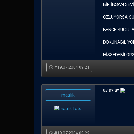
BİR İNSAN SE
ÖZLÜYORSA SU
BENCE SUCLU 
DOKUNABİLİYO
HİSSEDEBİLOR
#19.07.2004 09:21
ay ay ay
maalik
#19.07.2004 09:22