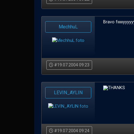
Bravo fııııııyyy
MechhuL
#19.07.2004 09:23
THANKS
LEVIN_AYLIN
#19.07.2004 09:24