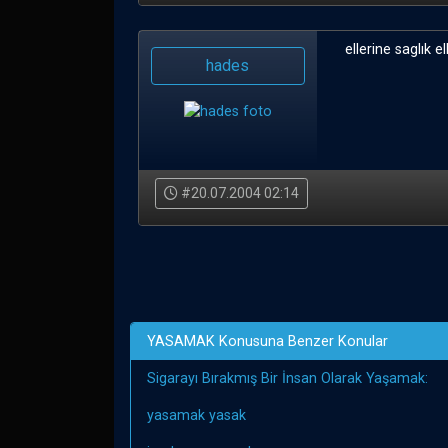
ellerine saglık 
hades
#20.07.2004 02:14
YASAMAK Konusuna Benzer Konular
Sigarayı Bırakmış Bir İnsan Olarak Yaşamak:
yasamak yasak