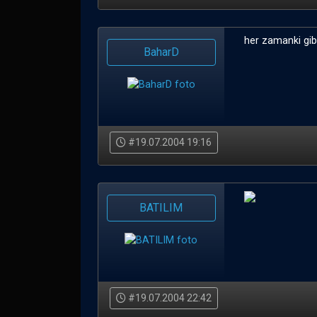
her zamanki gibi
BaharD
#19.07.2004 19:16
BATILIM
#19.07.2004 22:42