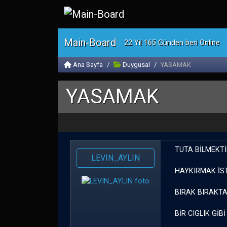
Main-Board
22 Yıl 165 Günden beri Online
Ana Sayfa
Duygusal
YASAMAK
YASAMAK
TUTA BİLMEKTİ
LEVIN_AYLIN
HAYKIRMAK İS
BIRAK BIRAKT
BİR CIGLIK GİB