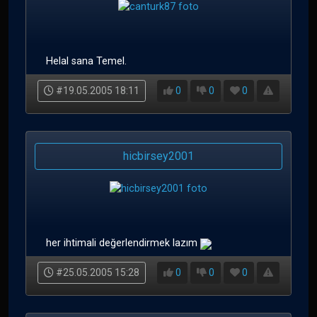
Helal sana Temel.
#19.05.2005 18:11
0
0
0
hicbirsey2001
her ihtimali değerlendirmek lazım
#25.05.2005 15:28
0
0
0