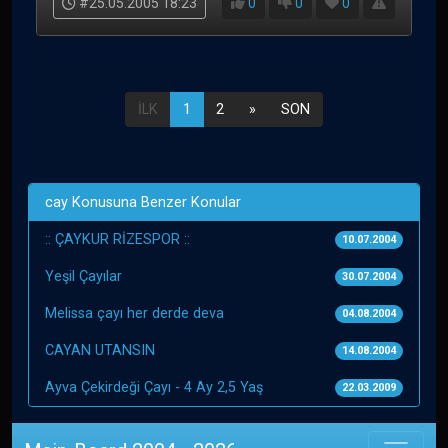
#25.05.2005 18:23
0
0
0
İLK
1
2
»
SON
cay Konusuna Benzer Konular
:: ÇAYKUR RİZESPOR ::
10.07.2004
Yeşil Çayılar
30.07.2004
Melissa çayı her derde deva
04.08.2004
CAYAN UTANSIN
14.08.2004
Ayva Çekirdeği Çayı - 4 Ay 2,5 Yaş
22.03.2009