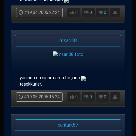
#19.04.2005 22:24
0
0
0
msari38
yanında da sigara ama boşuna
teşekkürler.
#19.05.2005 15:24
0
0
0
canturk87