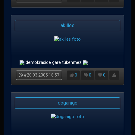
akilles
demokraside çare tükenmez
#20.03.2005 18:57
0
0
0
doganigo