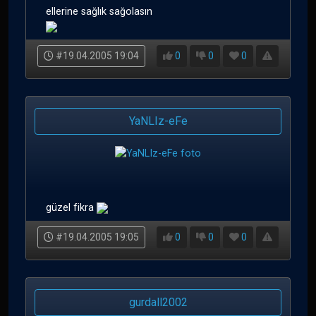
ellerine sağlık sağolasın
#19.04.2005 19:04
0
0
0
YaNLIz-eFe
güzel fikra
#19.04.2005 19:05
0
0
0
gurdall2002