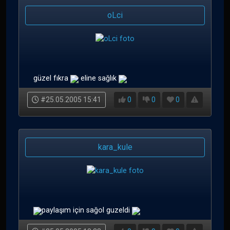
oLci
güzel fıkra
eline sağlık
#25.05.2005 15:41
0
0
0
kara_kule
paylaşım için sağol guzeldi