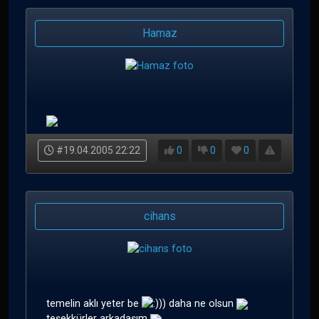
Hamaz
#19.04.2005 22:22
0
0
0
cihans
temelin aklı yeter be
)) daha ne olsun
teşekkürler arkadaşım