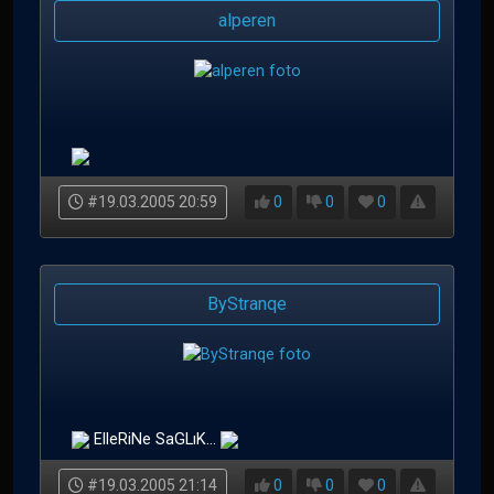
alperen
#19.03.2005 20:59
0
0
0
ByStranqe
ElleRiNe SaGLıK...
#19.03.2005 21:14
0
0
0