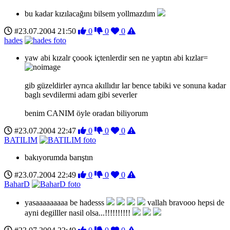
bu kadar kızılacağını bilsem yollmazdım
#23.07.2004 21:50
0
0
0
hades
yaw abi kızalr çoook içtenlerdir sen ne yaptın abi kızlar=
gib güzeldirler ayrıca akıllıdır lar bence tabiki ve sonuna kadar
baglı sevdilermi adam gibi severler
benim CANIM öyle oradan biliyorum
#23.07.2004 22:47
0
0
0
BATILIM
bakıyorumda barıştın
#23.07.2004 22:49
0
0
0
BaharD
yasaaaaaaaaa be hadesss
vallah bravooo hepsi de
ayni degilller nasil olsa...!!!!!!!!!!