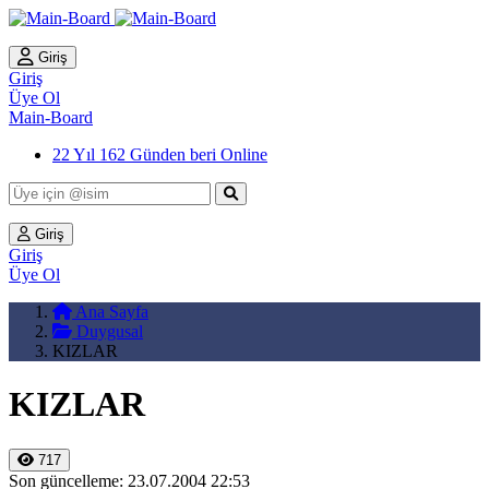
Giriş
Giriş
Üye Ol
Main-Board
22 Yıl 162 Günden beri Online
Giriş
Giriş
Üye Ol
Ana Sayfa
Duygusal
KIZLAR
KIZLAR
717
Son güncelleme: 23.07.2004 22:53