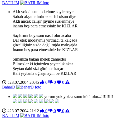
BATILIM
Aklı yok dusunup kelıme soylemeye
Sabah akşam dırdır eder laf olsun diye
Aklı ancak calışır giyime süslenmeye
inanın beş para etmessiniz be KIZLAR
Saçlarımı boyasam nasıl olur acaba
Dar etek modaymış yırtmacı ta kalçada
güzelliğiniz sizde değil rujda makyajda
İnanın beş para etmessiniz be KIZLAR
Simanıza bakan melek zanneder
Bilmezler ki içinizden şeytenlık akar
Şeytan dahi sizi görünce kaçar
Bari şeytanla uğraşmayın be KIZLAR
#23.07.2004 20:45
0
0
0
BaharD
yorum yok yoksa sonu kötü olur...!!!!!!!!!
#23.07.2004 21:12
0
0
0
BATILIM