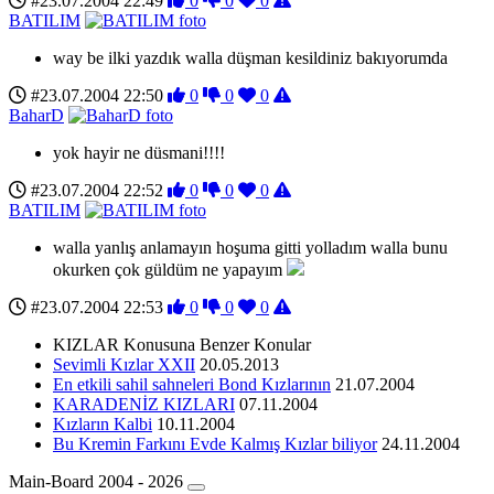
#23.07.2004 22:49
0
0
0
BATILIM
way be ilki yazdık walla düşman kesildiniz bakıyorumda
#23.07.2004 22:50
0
0
0
BaharD
yok hayir ne düsmani!!!!
#23.07.2004 22:52
0
0
0
BATILIM
walla yanlış anlamayın hoşuma gitti yolladım walla bunu
okurken çok güldüm ne yapayım
#23.07.2004 22:53
0
0
0
KIZLAR Konusuna Benzer Konular
Sevimli Kızlar XXII
20.05.2013
En etkili sahil sahneleri Bond Kızlarının
21.07.2004
KARADENİZ KIZLARI
07.11.2004
Kızların Kalbi
10.11.2004
Bu Kremin Farkını Evde Kalmış Kızlar biliyor
24.11.2004
Main-Board 2004 - 2026