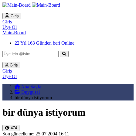
Giriş
Giriş
Üye Ol
Main-Board
22 Yıl 163 Günden beri Online
Giriş
Giriş
Üye Ol
Ana Sayfa
Duygusal
bir dünya istiyorum
bir dünya istiyorum
474
Son güncelleme: 25.07.2004 16:11