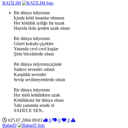
BATILIM
Bir dünya istiyorum
İçinde kötü insanlar olmasın
Her kötülük iyiliğe bir tuzak
Hayırla dolu şerden uzak olsun
Bir dünya istiyorum
Güzel kokulu çiçekler
Yanında cıvıl cıvıl kuşlar
Şirin böceklerde olsun
Bir dünya istiyorum,içinde
Sadece sevenler oılsun
Karşılıklı sevenler
Sevip sevilmeyenlerde olsun
Bir dünya istiyorum
Her türlü kötülükten uzak
Kötülüksüz bir dünya olsun
Tabi yanımda sende ol
SADECE SEN..
#25.07.2004 09:03
0
0
0
BaharD