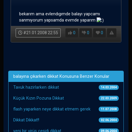
bekarım ama evlendıgımde balayı yapcamı
sanmıyorum yapsamda evımde yaparım
#21.01.2008 22:55
0
0
0
balayına çıkarken dikkat Konusuna Benzer Konular
Tavuk hazirlarken dikkat
14.03.2004
Küçük Kızın Pozuna Dikkat
22.03.2009
flash yaparken neye dikkat etmem gerek
11.07.2008
Dikkat Dikkat!!
02.06.2004
yeni bir virüs çesidi dikkat
09.06.2004