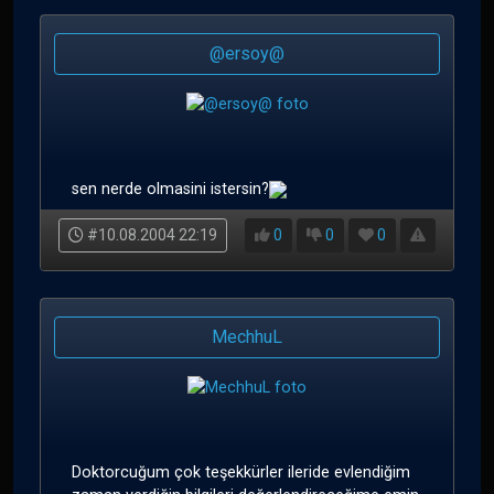
@ersoy@
sen nerde olmasini istersin?
#10.08.2004 22:19
0
0
0
MechhuL
Doktorcuğum çok teşekkürler ileride evlendiğim