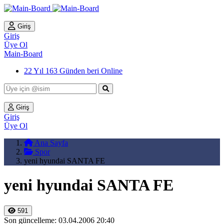
Giriş
Giriş
Üye Ol
Main-Board
22 Yıl 163 Günden beri Online
Giriş
Giriş
Üye Ol
Ana Sayfa
Spor
yeni hyundai SANTA FE
yeni hyundai SANTA FE
591
Son güncelleme: 03.04.2006 20:40