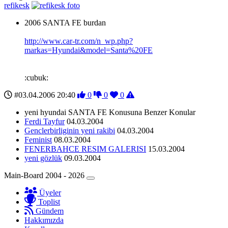
refikesk
2006 SANTA FE burdan
http://www.car-tr.com/n_wp.php?
markas=Hyundai&model=Santa%20FE
:cubuk:
#03.04.2006 20:40
0
0
0
yeni hyundai SANTA FE Konusuna Benzer Konular
Ferdi Tayfur
04.03.2004
Genclerbirliginin yeni rakibi
04.03.2004
Feminist
08.03.2004
FENERBAHCE RESIM GALERISI
15.03.2004
yeni gözlük
09.03.2004
Main-Board 2004 - 2026
Üyeler
Toplist
Gündem
Hakkımızda