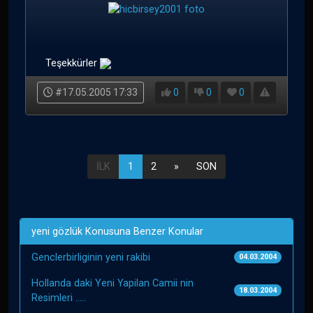
Teşekkürler
#17.05.2005 17:33
0
0
0
İLK
1
2
»
SON
yeni gözlük Konusuna Benzer Konular
Genclerbirliginin yeni rakibi
04.03.2004
Hollanda daki Yeni Yapilan Camii nin
18.03.2004
Resimleri .....