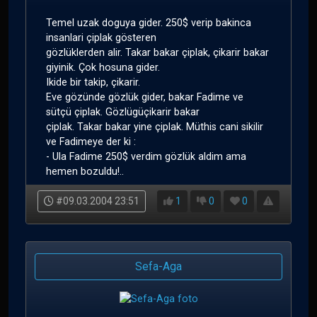
Temel uzak doguya gider. 250$ verip bakinca
insanlari çiplak gösteren
gözlüklerden alir. Takar bakar çiplak, çikarir bakar
giyinik. Çok hosuna gider.
Ikide bir takip, çikarir.
Eve gözünde gözlük gider, bakar Fadime ve
sütçü çiplak. Gözlügüçikarir bakar
çiplak. Takar bakar yine çiplak. Müthis cani sikilir
ve Fadimeye der ki :
- Ula Fadime 250$ verdim gözlük aldim ama
hemen bozuldu!..
#09.03.2004 23:51
1
0
0
Sefa-Aga