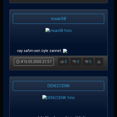
msari38
vay safım.sen öyle zannet.
#16.05.2005 21:57
0
0
0
DENIZCENK