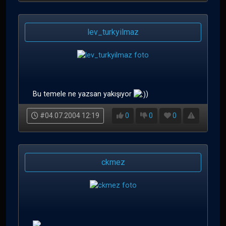
lev_turkyilmaz
Bu temele ne yazsan yakışıyor
)
#04.07.2004 12:19
0
0
0
ckmez