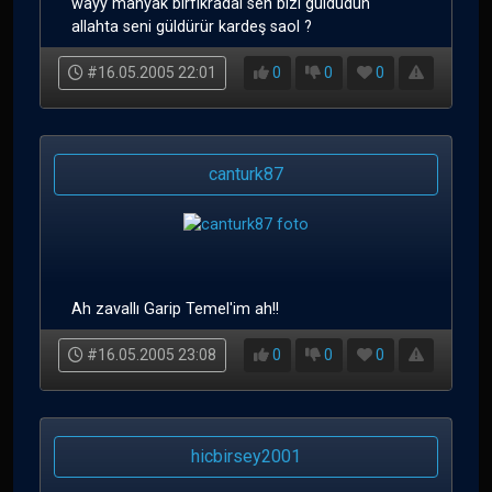
wayy manyak birfıkradaı sen bizi güldüdün
allahta seni güldürür kardeş saol ?
#16.05.2005 22:01
0
0
0
canturk87
Ah zavallı Garip Temel'im ah!!
#16.05.2005 23:08
0
0
0
hicbirsey2001