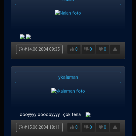
#14.06.2004 09:35
0
0
0
ykalaman
oooyyyy oooooyyyy....çok fena....
#15.06.2004 18:11
0
0
0