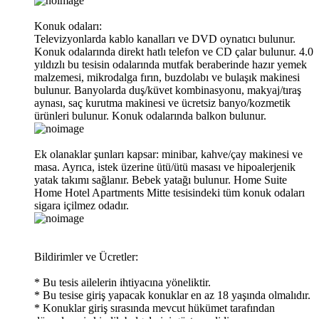
Konuk odaları:
Televizyonlarda kablo kanalları ve DVD oynatıcı bulunur.
Konuk odalarında direkt hatlı telefon ve CD çalar bulunur. 4.0
yıldızlı bu tesisin odalarında mutfak beraberinde hazır yemek
malzemesi, mikrodalga fırın, buzdolabı ve bulaşık makinesi
bulunur. Banyolarda duş/küvet kombinasyonu, makyaj/tıraş
aynası, saç kurutma makinesi ve ücretsiz banyo/kozmetik
ürünleri bulunur. Konuk odalarında balkon bulunur.
Ek olanaklar şunları kapsar: minibar, kahve/çay makinesi ve
masa. Ayrıca, istek üzerine ütü/ütü masası ve hipoalerjenik
yatak takımı sağlanır. Bebek yatağı bulunur. Home Suite
Home Hotel Apartments Mitte tesisindeki tüm konuk odaları
sigara içilmez odadır.
Bildirimler ve Ücretler:
* Bu tesis ailelerin ihtiyacına yöneliktir.
* Bu tesise giriş yapacak konuklar en az 18 yaşında olmalıdır.
* Konuklar giriş sırasında mevcut hükümet tarafından