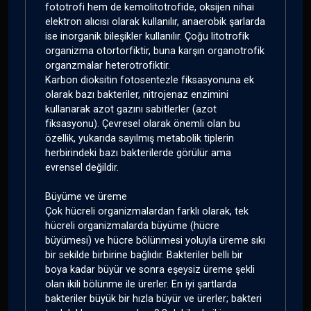
fototrofi hem de kemolitotrofide, oksijen nihai
elektron alıcısı olarak kullanılır, anaerobik şarlarda
ise inorganik bileşikler kullanılır. Çoğu litotrofik
organizma otortorfiktir, buna karşın organotrofik
organzmalar heterotrofiktir.
Karbon dioksitin fotosentezle fiksasyonuna ek
olarak bazı bakteriler, nitrojenaz enzimini
kullanarak azot gazını sabitlerler (azot
fiksasyonu). Çevresel olarak önemli olan bu
özellik, yukarıda sayılmış metabolik tiplerin
herbirindeki bazı bakterilerde görülür ama
evrensel değildir.
Büyüme ve üreme
Çok hücreli organizmalardan farklı olarak, tek
hücreli organizmalarda büyüme (hücre
büyümesi) ve hücre bölünmesi yoluyla üreme sıkı
bir sekilde birbirine bağlıdır. Bakteriler belli bir
boya kadar büyür ve sonra eşeysiz üreme şekli
olan ikili bölünme ile ürerler. En iyi şartlarda
bakteriler büyük bir hızla büyür ve ürerler; bakteri