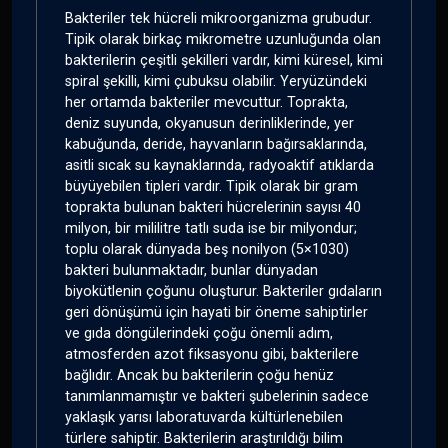
Bakteriler tek hücreli mikroorganizma grubudur.
Tipik olarak birkaç mikrometre uzunluğunda olan
bakterilerin çeşitli şekilleri vardır, kimi küresel, kimi
spiral şekilli, kimi çubuksu olabilir. Yeryüzündeki
her ortamda bakteriler mevcuttur. Toprakta,
deniz suyunda, okyanusun derinliklerinde, yer
kabuğunda, deride, hayvanların bağırsaklarında,
asitli sıcak su kaynaklarında, radyoaktif atıklarda
büyüyebilen tipleri vardır. Tipik olarak bir gram
toprakta bulunan bakteri hücrelerinin sayısı 40
milyon, bir mililitre tatlı suda ise bir milyondur;
toplu olarak dünyada beş nonilyon (5×1030)
bakteri bulunmaktadır, bunlar dünyadan
biyokütlenin çoğunu oluşturur. Bakteriler gıdaların
geri dönüşümü için hayati bir öneme sahiptirler
ve gıda döngülerindeki çoğu önemli adım,
atmosferden azot fiksasyonu gibi, bakterilere
bağlıdır. Ancak bu bakterilerin çoğu henüz
tanımlanmamıştır ve bakteri şubelerinin sadece
yaklaşık yarısı laboratuvarda kültürlenebilen
türlere sahiptir. Bakterilerin araştırıldığı bilim