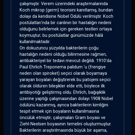
çalışmıştır. Verem üzerindeki araştırmalarında
Koch mikrop (germ) teorisini kanıtlamış, bundan
dolayı da kendisine Nobel Ödülü verilmiştir. Koch
postülatları'nda bir canlının bir hastalığın nedeni
olduğunu belirlemek için gereken testleri ortaya
koymuştur; bu postülatlar günümüzde hâlâ
kullanılmaktadır.
On dokuzuncu yüzyılda bakterilerin çoğu
hastalığın nedeni olduğu bilinmesine rağmen,
antibakteriyel bir tedavi mevcut değildi. 1910'da
Paul Ehrlich Treponema palidum 'u (frengiye
neden olan spiroket) seçici olarak boyamaya
yarayan boyaları değiştirerek bu patojeni seçici
olarak öldüren bileşikler elde etti, böylece ilk
antibiyotiği geliştirmiş oldu. Ehrlich, bağışıklık
üzerine yaptığı çalışmasından dolayı 1908 Nobel
ödülünü kazanmış, ayrıca bakterilerin kimliğini
tespit etmek için boyaların kullanılmasına
öncülük etmiştir; çalışmaları Gram boyası ve
Ziehl-Neelsen boyasının temelini oluşturmuştur.
Bakterilerin araştırılmasında büyük bir aşama,