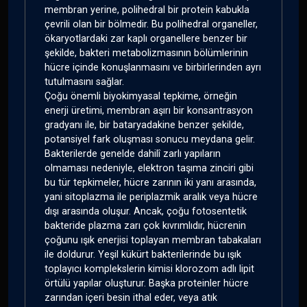
membran yerine, polihedral bir protein kabukla
çevrili olan bir bölmedir. Bu polihedral organeller,
ökaryotlardaki zar kaplı organellere benzer bir
şekilde, bakteri metabolizmasının bölümlerinin
hücre içinde konuşlanmasını ve birbirlerinden ayrı
tutulmasını sağlar.
Çoğu önemli biyokimyasal tepkime, örneğin
enerji üretimi, membran aşırı bir konsantrasyon
gradyanı ile, bir bataryadakine benzer şekilde,
potansiyel fark oluşması sonucu meydana gelir.
Bakterilerde genelde dahilî zarlı yapıların
olmaması nedeniyle, elektron taşıma zinciri gibi
bu tür tepkimeler, hücre zarının iki yanı arasında,
yani sitoplazma ile periplazmik aralık veya hücre
dışı arasında oluşur. Ancak, çoğu fotosentetik
bakteride plazma zarı çok kıvrımlıdır, hücrenin
çoğunu ışık enerjisi toplayan membran tabakaları
ile doldurur. Yeşil kükürt bakterilerinde bu ışık
toplayıcı komplekslerin kimisi klorozom adlı lipit
örtülü yapılar oluşturur. Başka proteinler hücre
zarından içeri besin ithal eder, veya atık