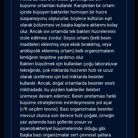
büyüme ortamları kullanılır. Karıştırılan bir ortam
içinde büyüyen bakteriler homojen bir hücre
süspansiyonu olştururlar, böylece kültürün eşit
olarak bölünmesi ve başka kaplara aktarımı kolay
olur. Ancak sıvı ortamda tek bakteri hücrelerinini
izole edilmesi zordur. Seçici ortam (belli besin
maddeleri eklenmiş veya eksik bırakılmış, veya
antibiyotik eklenmiş ortam) belli organizmaların
kimliğinin tespitine yardımcı olur.
Bakteri büyütmek için kullanılan çoğu laboratuvar
tekniğinde, çok miktarda hücrenin hızlı ve ucuz
olarak üretilmesi için bol miktarda besinler
kullanılır. Ancak, doğal ortamlarda besinler sınırlı
miktradadır, bu yüzden bakteriler ilelebet
üremeye devam edemez. Besin sınırlaması farklı
büyüme stratejilerinin evrimleşmesine yol açar
(r/K seçilim teorisi). Bazı organizmalar besinler
mevcut olunca son derece hızlı çoğalır, örneğin
yaz aylarında bazı göllerde yosun ve
siyanobakteriyel büyümelerinde olduğu gibi.
Başka bazı organizmalar sert çevresel şatlara