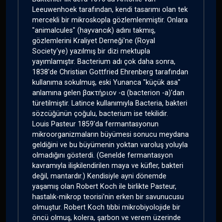
Leeuwenhoek tarafından, kendi tasarımı olan tek
mercekli bir mikroskopla gözlemlenmiştir. Onlara
"animalcules" (hayvancık) adını takmış,
gözlemlerini Kraliyet Derneği'ne (Royal
Society'ye) yazılmış bir dizi mektupla
yayımlamıştır. Bacterium adı çok daha sonra,
1838'de Christian Gottfried Ehrenberg tarafından
kullanıma sokulmuş, eski Yunanca "küçük asa"
anlamına gelen βακτήριον -α (bacterion -a)'dan
türetilmiştir. Latince kullanımıyla Bacteria, bakteri
sözcüğünün çoğulu, bacterium ise tekilidir.
Louis Pasteur 1859'da fermantasyonun
mikroorganizmaların büyümesi sonucu meydana
geldiğini ve bu büyümenin yoktan varoluş yoluyla
olmadığını gösterdi. (Genelde fermantasyon
kavramıyla ilişkilendirilen maya ve küfler, bakteri
değil, mantardır.) Kendisiyle ayni dönemde
yaşamış olan Robert Koch ile birlikte Pasteur,
hastalık-mikrop teorisi'nin erken bir savunucusu
olmuştur. Robert Koch tıbbi mikrobiyolojide bir
öncü olmuş, kolera, şarbon ve verem üzerinde