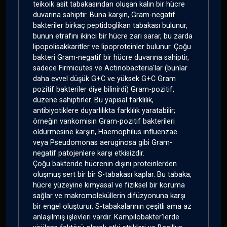
teikoik asit tabakasından oluşan kalın bir hücre
duvarına sahiptir. Buna karşın, Gram-negatif
bakteriler birkaç peptidoglikan tabakası bulunur,
bunun etrafını ikinci bir hücre zarı sarar, bu zarda
lipopolisakkaritler ve lipoproteinler bulunur. Çoğu
bakteri Gram-negatif bir hücre duvarına sahiptir,
sadece Firmicutes ve Actinobacteria'lar (bunlar
daha evvel düşük G+C ve yüksek G+C Gram
pozitif bakteriler diye bilinirdi) Gram-pozitif,
düzene sahiptirler. Bu yapısal farklılık,
antibiyotiklere duyarlılıkta farklılık yaratabilir;
örneğin vankomisin Gram-pozitif bakterileri
öldürmesine karşın, Haemophilus influenzae
veya Pseudomonas aeruginosa gibi Gram-
negatif patojenlere karşı etkisizdir.
Çoğu bakteride hücrenin dışını proteinlerden
oluşmuş sert bir bir S-tabakası kaplar. Bu tabaka,
hücre yüzeyine kimyasal ve fiziksel bir koruma
sağlar ve makromoleküllerin difüzyonuna karşı
bir engel oluşturur. S-tabakalarının çeşitli ama az
anlaşılmış işlevleri vardır. Kampilobakter'lerde