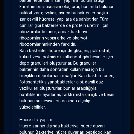
bakterilerde dahilî zarlı yapıların bulunmadığı
kuralının bir istisnasını oluşturur, bunlarda bulunan
nükloit zar çevrilidir, ayrıca bu bakteriler başka
zar çevrili hücresel yapılara da sahiptirler. Tüm
canlılar gibi bakterilerde de protein üretimi için
ribozomlar bulunur, ancak bakteriyel
ribozomların yapısı arke ve ökaryot
ribozomlarınınkinden farklıdır.
Bazı bakteriler, hücre içinde glikojen, polifosfat,
kükürt veya polihidroksialkanoat gibi besinler için
depo granülleri oluştururlar. Bu granüller
bakterinin daha sonradan kullanması için bu
bileşikleri depolamasını sağlar. Bazı bakteri türleri,
fotosentetik siyanobakteriler gibi, dahilî gaz
vezikülleri oluştururlar, bunlar aracılığıyla
hafifliklerini ayarlarlar, farklı miktarda ışık ve besin
bulunan su seviyeleri arasında alçalıp
yükselebilirler.
Hücre dışı yapılar
Hücre zarının dışında bakteriyel hücre duvarı
bulunur. Bakteriyel hücre duvarları peptidoglikan