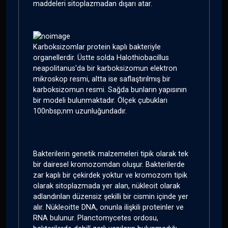
maddeleri sitoplazmadan dışarı atar.
Karboksizomlar protein kaplı bakteriyle
organellerdir. Üstte solda Halothiobacillus
neapolitanus'da bir karboksizomun elektron
mikroskop resmi, altta ise saflaştırılmış bir
karboksizomun resmi. Sağda bunların yapısının
bir modeli bulunmaktadır. Ölçek çubukları
100nbsp;nm uzunluğundadır.
Bakterilerin genetik malzemeleri tipik olarak tek
bir dairesel kromozomdan oluşur. Bakterilerde
zar kaplı bir çekirdek yoktur ve kromozom tipik
olarak sitoplazmada yer alan, nükleoit olarak
adlandırılan düzensiz şekilli bir cismin içinde yer
alır. Nükleoitte DNA, onunla ilişkili proteinler ve
RNA bulunur. Planctomycetes ordosu,