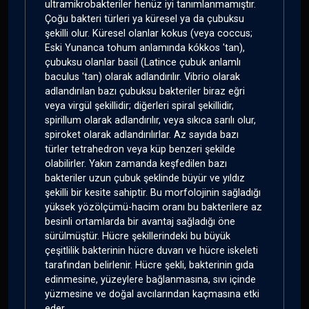
ultramikrobakteriler henüz iyi tanımlanmamıştır.
Çoğu bakteri türleri ya küresel ya da çubuksu
şekilli olur. Küresel olanlar kokus (veya coccus;
Eski Yunanca tohum anlamında kókkos 'tan),
çubuksu olanlar basil (Latince çubuk anlamlı
baculus 'tan) olarak adlandırılır. Vibrio olarak
adlandırılan bazı çubuksu bakteriler biraz eğri
veya virgül şekillidir; diğerleri spiral şekillidir,
spirillum olarak adlandırılır, veya sıkıca sarılı olur,
spiroket olarak adlandırılırlar. Az sayıda bazı
türler tetrahedron veya küp benzeri şekilde
olabilirler. Yakın zamanda keşfedilen bazı
bakteriler uzun çubuk şeklinde büyür ve yıldız
şekilli bir kesite sahiptir. Bu morfolojinin sağladığı
yüksek yözölçümü-hacim oranı bu bakterilere az
besinli ortamlarda bir avantaj sağladığı öne
sürülmüştür. Hücre şekillerindeki bu büyük
çeşitlilik bakterinin hücre duvarı ve hücre iskeleti
tarafından belirlenir. Hücre şekli, bakterinin gıda
edinmesine, yüzeylere bağlanmasına, sıvı içinde
yüzmesine ve doğal avcılarından kaçmasına etki
eder.