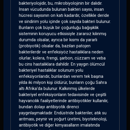
bakteriyolojidir, bu, mikrobiyolojinin bir dalıdır.
İnsan vücudunda bulunan bakteri sayısı, insan
hücresi sayısının on katı kadardır, özellikle deride
ve sindirim yolu içinde çok sayıda bakteri bulunur.
Bunların çok büyük bir çoğunluğu bağışıklık
sisteminin koruyucu etkisisiyle zararsız kılınmış
durumda olsalar, ayrıca bir kısmı da yararlı
(probiyotik) olsalar da, bazıları patojen
bakterilerdir ve enfeksiyöz hastalıklara neden
olurlar; kolera, frengi, şarbon, cüzzam ve veba
bu cins hastalıklara dahildir. En yaygın ölümcül
bakteriyel hastalıklar solunum yolu
enfeksiyonlarıdır, bunlardan verem tek başına
yılda iki milyon kişi öldürür, bunların çoğu Sahra
altı Afrika'da bulunur. Kalkınmış ülkelerde
bakteriyel enfeksiyonların tedavisinde ve çeşitli
hayvancılık faaliyetlerinde antibiyotikler kullanılır,
bundan dolayı antibiyotik direnci
yaygınlaşmaktadır. Endüstride bakteriler, atık su
arıtması, peynir ve yoğurt üretimi, biyoteknoloji,
antibiyotik ve diğer kimyasalların imalatında