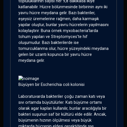
topluluklarının sayısı her 9,8 dakikada ikiye
katlanabilir. Hücre bölünmesinde birbirinin aynı iki
yavru hücre meydana gelir. Bazı bakteriler,
eşeysiz üremelerine rağmen, daha karmaşık
yapılar oluştur, bunlar yavru hücrelerin yayılmasını
kolaylaştırır. Buna örnek myxobacteria'larda
tohum yapıları ve Streptomyces'te hif
oluşumudur. Bazı bakterilerde ise
tomurcuklanma olur, hücre yüzeyindeki meydana
gelen bir uzantı kopunca bir yavru hücre
meydana gelir.
Büyüyen bir Escherichia coli kolonisi
Laboratuvarda bakteriler çoğu zaman katı veya
sıvı ortamda büyütülürler. Katı büyüme ortamı
olarak agar kapları kullanılır, bunlar aracılığıyla bir
bakteri suşunun saf bir kültürü elde edilir. Ancak,
büyümenin hızının ölçülmesi veya büyük
miktarda hücrenin eldesi gerektiğinde sıvı