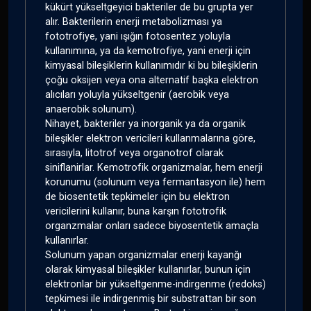
kükürt yükseltgeyici bakteriler de bu grupta yer
alır. Bakterilerin enerji metabolizması ya
fototrofiye, yani ışığın fotosentez yoluyla
kullanımına, ya da kemotrofiye, yani enerji için
kimyasal bileşiklerin kullanımıdır ki bu bileşiklerin
çoğu oksijen veya ona alternatif başka elektron
alıcıları yoluyla yükseltgenir (aerobik veya
anaerobik solunum).
Nihayet, bakteriler ya inorganik ya da organik
bileşikler elektron vericileri kullanmalarına göre,
sırasıyla, litotrof veya organotrof olarak
siniflanirlar. Kemotrofik organizmalar, hem enerji
korunumu (solunum veya fermantasyon ile) hem
de biosentetik tepkimeler için bu elektron
vericilerini kullanır, buna karşın fototrofik
organzmalar onları sadece biyosentetik amaçla
kullanırlar.
Solunum yapan organizmalar enerji kayanğı
olarak kimyasal bileşikler kullanırlar, bunun için
elektronlar bir yükseltgenme-indirgenme (redoks)
tepkimesi ile indirgenmiş bir substrattan bir son