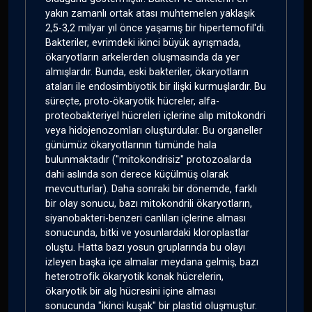
yakın zamanlı ortak atası muhtemelen yaklaşık
2,5-3,2 milyar yıl önce yaşamış bir hipertemofil'di.
Bakteriler, evrimdeki ikinci büyük ayrışmada,
ökaryotların arkelerden oluşmasında da yer
almışlardır. Bunda, eski bakteriler, ökaryotların
ataları ile endosimbiyotik bir ilişki kurmuşlardır. Bu
süreçte, proto-ökaryotik hücreler, alfa-
proteobakteriyel hücreleri içlerine alıp mitokondri
veya hidojenozomları oluşturdular. Bu organeller
günümüz ökaryotlarının tümünde hala
bulunmaktadır ("mitokondrisiz" protozoalarda
dahi aslında son derece küçülmüş olarak
mevcutturlar). Daha sonraki bir dönemde, farklı
bir olay sonucu, bazı mitokondrili ökaryotların,
siyanobakteri-benzeri canlıları içlerine alması
sonucunda, bitki ve yosunlardaki kloroplastlar
oluştu. Hatta bazı yosun gruplarında bu olayı
izleyen başka içe almalar meydana gelmiş, bazı
heterotrofik ökaryotik konak hücrelerin,
ökaryotik bir alg hücresini içine alması
sonucunda "ikinci kuşak" bir plastid oluşmuştur.