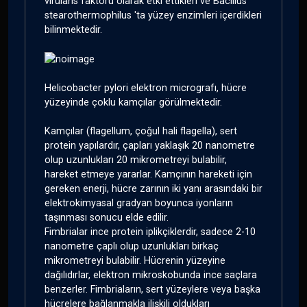
virülans faktörü olarak etki ettikleri ve Bacillus
stearothermophilus 'ta yüzey enzimleri içerdikleri
bilinmektedir.
Helicobacter pylori elektron micrografı, hücre
yüzeyinde çoklu kamçılar görülmektedir.
Kamçılar (flagellum, çoğul hali flagella), sert
protein yapılardır, çapları yaklaşık 20 nanometre
olup uzunlukları 20 mikrometreyi bulabilir,
hareket etmeye yararlar. Kamçının hareketi için
gereken enerji, hücre zarının iki yanı arasındaki bir
elektrokimyasal gradyan boyunca iyonların
taşınması sonucu elde edilir.
Fimbrialar ince protein iplikçiklerdir, sadece 2-10
nanometre çaplı olup uzunlukları birkaç
mikrometreyi bulabilir. Hücrenin yüzeyine
dağılıdırlar, elektron mikroskobunda ince saçlara
benzerler. Fimbriaların, sert yüzeylere veya başka
hücrelere bağlanmakla ilişkili oldukları