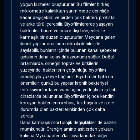
yoğun kümeler oluştururlar. Bu filmler birkaç
mikrometre kalınlıktan yarım metre derinliğe
kadar değişebilir, ve birden çok bakteri, protista
ve arke türü içerebilir. Biyofilmlererde yaşayan
bakteriler, hücre ve hücre dışı bileşenler ile
karmaşık bir düzen oluştururlar. Meydana gelen
ikincil yapılar arasında mikrokoloniler de
sayılabilir, bunların içinde bulunan kanal şebekleri
gıdaların daha kolay difüzyonunu sağlar. Doğal
ortamlarda, örneğin toprak ve bitkilerin
yüzeyinde, bakterilerin çoğunluğu biyofilim
aracılığıyla yüzeye bağlanır. Biyofimler tıpta da
önemlidir, çünkü bu yapılar kronik bakteriyel
enfeksiyonlarda ve vücut içine yerleştirilmiş tıbbi
cihazlarda bulunurlar. Biyofilmler içinde kendini
koruyan bakterilerin imhası, tek başına ve izole
durumda olan bakterilerinkinden çok daha
zordur.
Daha karmaşık morfolojik değişiklikler de bazen
mümkündür. Örenğin amino asitlerden yoksun
kalınca Myxobacteria'lar civarlarındaki diğer