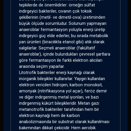
tepkilerde de önemlidirler: örneğin sülfat
indirgeyici bakteriler, cıvanın çok toksik
şekillerinin (metil- ve dimetil-cıva) üretiminden
büyük ölçüde sorumludur. Solunum yapmayan
anaeroblar fermantasyon yoluyla enerji üretip
indirgeyici güç elde ederler, bu sırada metabolik
yan ürünleri (biracılıkta etanol gibi) atık olarak
salgılarlar. Seçmeli anaeroblar (fakültatif
anaeroblar), içinde bulundukları çevresel şartlara
göre fermantasyon ile farklı elektron alıcıları
arasında seçim yaparlar.
Litotrofik bakteriler enerji kaynağı olarak
inorganik bileşikler kullanırlar. Yaygın kullanılan
elektron vericileri hidrojen, karbon monoksit,
amonyak (nitrifikasyona yol açar), feröz demir
ve diğer indirgenmiş metal iyonları, ve bazı
indirgenmiş kükürt bileşikleridir. Metan gazı
metanotrofik bakteriler tarafından hem bir
elektron kaynağı hem de karbon
anabolizmasında bir substrat olarak kullanılması
bakımından dikkat çekicidir. Hem aerobik