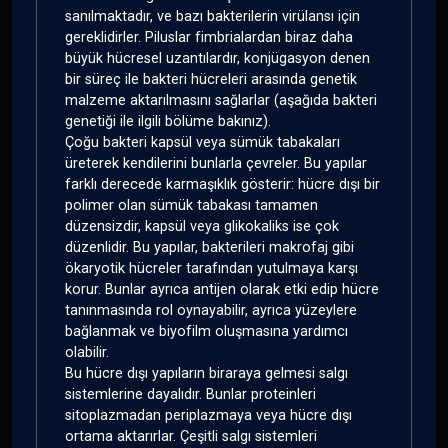
sanılmaktadır, ve bazı bakterilerin virülansı için
gereklidirler. Piluslar fimbrialardan biraz daha
büyük hücresel uzantılardır, konjügasyon denen
bir süreç ile bakteri hücreleri arasında genetik
malzeme aktarılmasını sağlarlar (aşağıda bakteri
genetiği ile ilgili bölüme bakınız).
Çoğu bakteri kapsül veya sümük tabakaları
üreterek kendilerini bunlarla çevreler. Bu yapılar
farklı derecede karmaşıklık gösterir: hücre dışı bir
polimer olan sümük tabakası tamamen
düzensizdir, kapsül veya glikokaliks ise çok
düzenlidir. Bu yapılar, bakterileri makrofaj gibi
ökaryotik hücreler tarafından yutulmaya karşı
korur. Bunlar ayrıca antijen olarak etki edip hücre
tanınmasında rol oynayabilir, ayrıca yüzeylere
bağlanmak ve biyofilm oluşmasına yardımcı
olabilir.
Bu hücre dışı yapıların biraraya gelmesi salgı
sistemlerine dayalıdır. Bunlar proteinleri
sitoplazmadan periplazmaya veya hücre dışı
ortama aktarırlar. Çeşitli salgı sistemleri