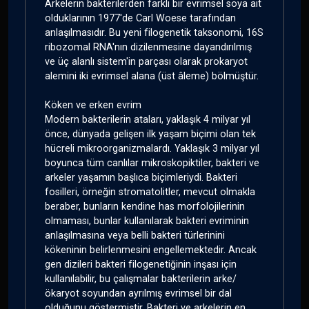
Arkelerin bakterilerden farklı bir evrimsel soya ait
olduklarının 1977'de Carl Woese tarafından
anlaşılmasıdır. Bu yeni filogenetik taksonomi, 16S
ribozomal RNA'nın dizilenmesine dayandırılmış
ve üç alanlı sistem'in parçası olarak prokaryot
alemini iki evrimsel alana (üst âleme) bölmüştür.
Köken ve erken evrim
Modern bakterilerin ataları, yaklaşık 4 milyar yıl
önce, dünyada gelişen ilk yaşam biçimi olan tek
hücreli mikroorganizmalardı. Yaklaşık 3 milyar yıl
boyunca tüm canlılar mikroskopiktiler, bakteri ve
arkeler yaşamın başlıca biçimleriydi. Bakteri
fosilleri, örneğin stromatolitler, mevcut olmakla
beraber, bunların kendine has morfolojilerinin
olmaması, bunlar kullanılarak bakteri evriminin
anlaşılmasına veya belli bakteri türlerinini
kökeninin belirlenmesini engellemektedir. Ancak
gen dizileri bakteri filogenetiğinin inşası için
kullanılabilir, bu çalışmalar bakterilerin arke/
ökaryot soyundan ayrılmış evrimsel bir dal
olduğunu göstermiştir. Bakteri ve arkelerin en