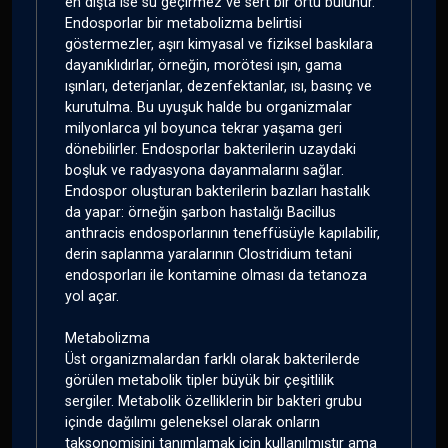
en dışta ise su geçirmez ve sert bir örtü bulunur.
Endosporlar bir metabolizma belirtisi
göstermezler, aşırı kimyasal ve fiziksel baskılara
dayanıklıdırlar, örneğin, morötesi ışın, gama
ışınları, deterjanlar, dezenfektanlar, ısı, basınç ve
kurutulma. Bu uyuşuk halde bu organizmalar
milyonlarca yıl boyunca tekrar yaşama geri
dönebilirler. Endosporlar bakterilerin uzaydaki
boşluk ve radyasyona dayanmalarını sağlar.
Endospor oluşturan bakterilerin bazıları hastalık
da yapar: örneğin şarbon hastalığı Bacillus
anthracis endosporlarının teneffüsüyle kapılabilir,
derin saplanma yaralarının Clostridium tetani
endosporları ile kontamine olması da tetanoza
yol açar.
Metabolizma
Üst organizmalardan farklı olarak bakterilerde
görülen metabolik tipler büyük bir çeşitlilik
sergiler. Metabolik özelliklerin bir bakteri grubu
içinde dağılımı geleneksel olarak onların
taksonomisini tanımlamak için kullanılmıştır ama