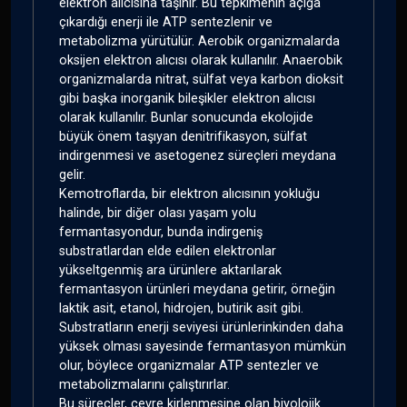
elektron alıcısına taşınır. Bu tepkimenin açığa
çıkardığı enerji ile ATP sentezlenir ve
metabolizma yürütülür. Aerobik organizmalarda
oksijen elektron alıcısı olarak kullanılır. Anaerobik
organizmalarda nitrat, sülfat veya karbon dioksit
gibi başka inorganik bileşikler elektron alıcısı
olarak kullanılır. Bunlar sonucunda ekolojide
büyük önem taşıyan denitrifikasyon, sülfat
indirgenmesi ve asetogenez süreçleri meydana
gelir.
Kemotroflarda, bir elektron alıcısının yokluğu
halinde, bir diğer olası yaşam yolu
fermantasyondur, bunda indirgeniş
substratlardan elde edilen elektronlar
yükseltgenmiş ara ürünlere aktarılarak
fermantasyon ürünleri meydana getirir, örneğin
laktik asit, etanol, hidrojen, butirik asit gibi.
Substratların enerji seviyesi ürünlerinkinden daha
yüksek olması sayesinde fermantasyon mümkün
olur, böylece organizmalar ATP sentezler ve
metabolizmalarını çalıştırırlar.
Bu süreçler, çevre kirlenmesine olan biyolojik