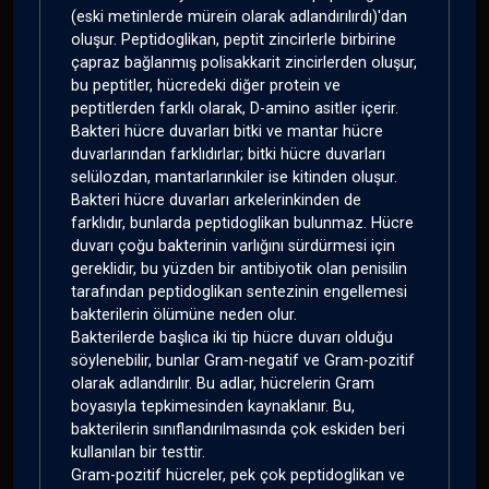
(eski metinlerde mürein olarak adlandırılırdı)'dan
oluşur. Peptidoglikan, peptit zincirlerle birbirine
çapraz bağlanmış polisakkarit zincirlerden oluşur,
bu peptitler, hücredeki diğer protein ve
peptitlerden farklı olarak, D-amino asitler içerir.
Bakteri hücre duvarları bitki ve mantar hücre
duvarlarından farklıdırlar; bitki hücre duvarları
selülozdan, mantarlarınkiler ise kitinden oluşur.
Bakteri hücre duvarları arkelerinkinden de
farklıdır, bunlarda peptidoglikan bulunmaz. Hücre
duvarı çoğu bakterinin varlığını sürdürmesi için
gereklidir, bu yüzden bir antibiyotik olan penisilin
tarafından peptidoglikan sentezinin engellemesi
bakterilerin ölümüne neden olur.
Bakterilerde başlıca iki tip hücre duvarı olduğu
söylenebilir, bunlar Gram-negatif ve Gram-pozitif
olarak adlandırılır. Bu adlar, hücrelerin Gram
boyasıyla tepkimesinden kaynaklanır. Bu,
bakterilerin sınıflandırılmasında çok eskiden beri
kullanılan bir testtir.
Gram-pozitif hücreler, pek çok peptidoglikan ve