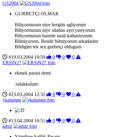
GS2004
GURBETÇi OLMAK
Biliyormusun niye hergün agliyorum
Biliyormusun niye siladan ayri yasiyorum
Biliyormusun hasrete nasil katlaniyorum
Bilmiyorsun. Bende bilmiyorum arkadasim
Bildigim tek sey gurbetçi oldugum
#19.03.2004 10:59
0
0
0
ERSiN27
ekmek parasi demi
:salakkafam:
#23.03.2004 12:31
0
0
0
ykalaman
#13.04.2004 16:51
0
0
0
adsiz
Yüreğine Sağlık Paşam