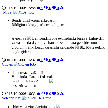
#15.10.2006 15:55
0
0
0
-MiSs-
Bende bilmiyorum arkadasim
Bildigim tek sey gurbetçi oldugum
Aynen ya
Ben kendim bile gelmedimki buraya, kalsaydin
ya vataninda diyorlarya hani bazen, onlara genelde sunu
diyorum: sanki kendi kararimla geldimde
Biz böyle geldik
böyle gideriz...
#15.10.2006 16:32
0
0
0
CiCym
aLmanyada yaßanCi
Vataninda aLmanci oLmak
nasiL dir biLirmiSIniS ..
desekürLer abim
#15.10.2006 16:33
0
0
0
SeKerR Kiz
abim yaaa yine dagittin beny