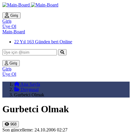
Giriş
Giriş
Üye Ol
Main-Board
22 Yıl 163 Günden beri Online
Giriş
Giriş
Üye Ol
Ana Sayfa
Duygusal
Gurbetci Olmak
Gurbetci Olmak
968
Son güncelleme: 24.10.2006 02:27