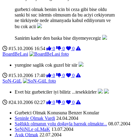
gurbetci olmak benim icin bi ceza gibi bise oldu
sanki bi suc islemis olmusum da bu aciyi cekiyorum
ne türkiyede nede almanyada kabul ediliyorum ve
bu cok acii
Sanirim kader den baska bise diyemeyecegiz
#15.10.2006 16:54
0
0
0
BoardBeLasi
yuregine saglik cok guzel bir siir
#15.10.2006 17:40
0
0
0
SoN-GüL
Evet biz gurbetciler iyi biliriz ...tesekkürler
#24.10.2006 02:27
0
0
0
Gurbetci Olmak Konusuna Benzer Konular
Seninle Olmak Vardi
24.04.2004
Sağlıklı olmanın yolu doğayla barışık olmaktır...
08.07.2004
SeNiNLe oLMaK
13.07.2004
Aşık Olmak
22.07.2004