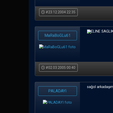
#23.12.2004 22:35
ELINE SAGL
MaRaBoGLu61
#02.03.2005 00:40
sağol arkadaşım 
PALADAYI