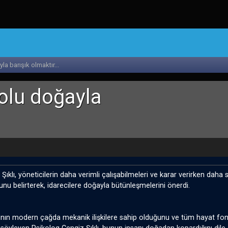
la barışık olmaktır...
yolu doğayla
Şıklı, yöneticilerin daha verimli çalışabilmeleri ve karar verirken daha s
ğunu belirterek, idarecilere doğayla bütünleşmelerini önerdi.
ın modern çağda mekanik ilişkilere sahip olduğunu ve tüm hayat fonk