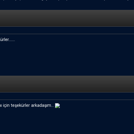
ler.......
ı için teşekürler arkadaşım...