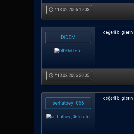
#13.02.2006 19:03
değerli bilgileri
DİDEM
#13.02.2006 20:05
değerli bilgileri
serhatbey_066