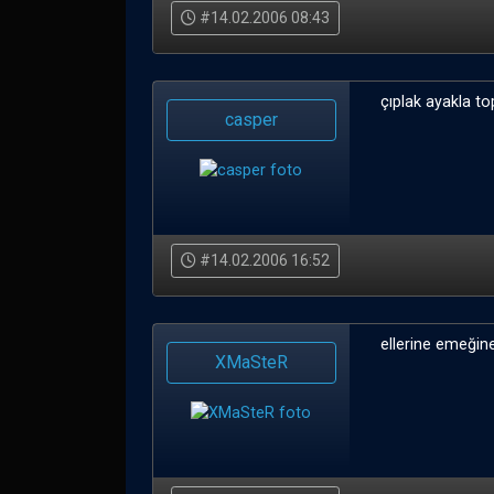
#14.02.2006 08:43
çıplak ayakla to
casper
#14.02.2006 16:52
ellerine emeğin
XMaSteR