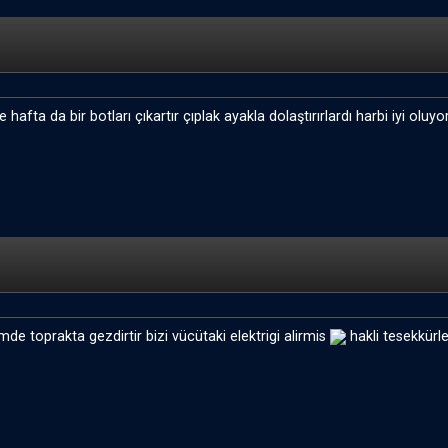
afta da bir botları çıkartır çıplak ayakla dolaştırırlardı harbi iyi oluyordu .
e toprakta gezdirtir bizi vücütaki elektrigi alirmis
hakli tesekkürle