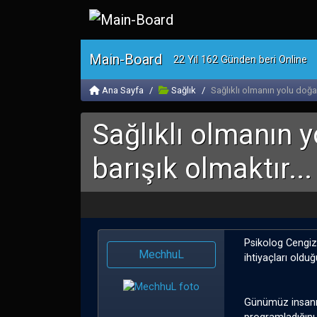
Main-Board
22 Yıl 162 Günden beri Online
Ana Sayfa
Sağlık
Sağlıklı olmanın yolu doğay
Sağlıklı olmanın 
barışık olmaktır...
Psikolog Cengiz 
MechhuL
ihtiyaçları oldu
Günümüz insanın