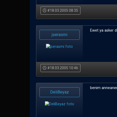
#18.03.2005 08:35
Ewet ya asker de h
jserasmi
#18.03.2005 10:46
benim anneanemd
DeliBeyaz