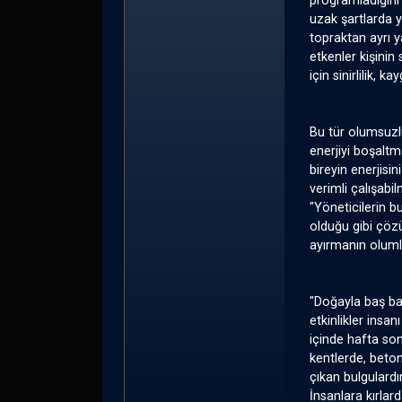
programladığını 
uzak şartlarda 
topraktan ayrı 
etkenler kişinin
için sinirlilik,
Bu tür olumsuzlu
enerjiyi boşaltma
bireyin enerjisin
verimli çalışabil
"Yöneticilerin bu
olduğu gibi çözü
ayırmanın oluml
"Doğayla baş ba
etkinlikler insan
içinde hafta son
kentlerde, beto
çıkan bulgulardı
İnsanlara kırlar