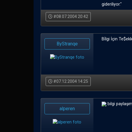
gideriliyor."
#08.07.2004 20:42
Bİlgi İçin Te$ekkür
ByStranqe
#07.12.2004 14:25
bilgi paylaşım
alperen