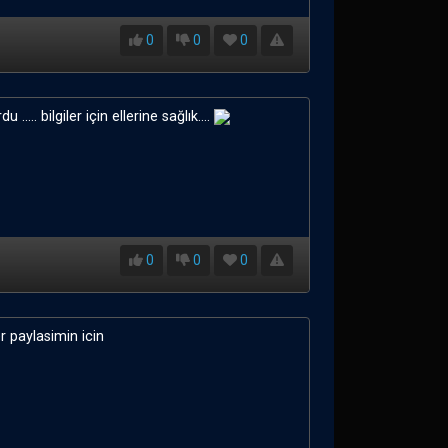
0
0
0
.... bilgiler için ellerine sağlık....
0
0
0
r paylasimin icin