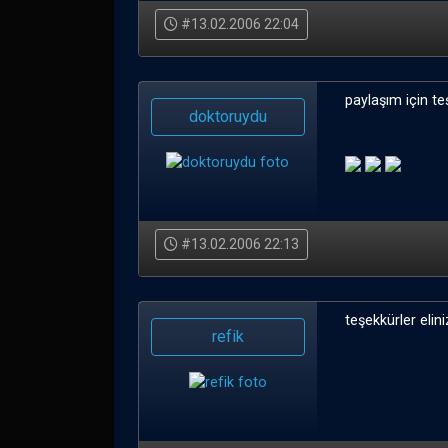
#13.02.2006 22:04
paylaşım için te
doktoruydu
#13.02.2006 22:13
teşekkürler elini
refik