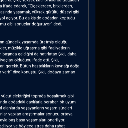
tirdi. Şıklı, yüksek katlı binalarda doğadan
ifade ederek, "Çiçeklerden, bitkilerden,
rasında yaşamak, yüksek gürültü düzeyi gibi
a yol açıyor. Bu da kişide doğadan koptuğu
urumu gibi sonuçlar doğuruyor" dedi.
insanın gündelik yaşamda üretmiş olduğu
ikler, müzikle uğraşma gibi faaliyetlerin
in başında geldiğini de hatırlatan Şıklı, daha
yaçları olduğunu ifade etti. Şıklı,
ları gerekir. Bütün hastalıkların kaynağı doğa
n verir" diye konuştu. Şıklı, doğaya zaman
vücut elektriğini toprağa boşaltmak gibi
rasında doğadaki canlılarla beraber, bir uyum
al alanlarda yaşayanların yaşam süreleri
unlar yapılan araştırmalar sonucu ortaya
ayla baş başa yaşamaları öneriliyor.
ediliyor ve böylece stres daha rahat