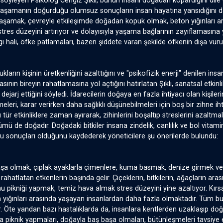
söyleyen Psikolog Cengiz Şıklı, bunun insanı doğadan kopardığını dile ge
yaşamanın doğurduğu olumsuz sonuçların insan hayatına yansıdığını da 
yaşamak, çevreyle etkileşimde doğadan kopuk olmak, beton yığınları a
 stres düzeyini artırıyor ve dolayısıyla yaşama bağlarının zayıflamasın
 kaygı hali, öfke patlamaları, bazen şiddete varan şekilde öfkenin dışa v
kların kişinin üretkenliğini azalttığını ve "psikofizik enerji" denilen 
sının bireyin rahatlamasına yol açtığını hatırlatan Şıklı, sanatsal etkinl
i dejarj ettiğini söyledi. İdarecilerin doğaya en fazla ihtiyacı olan kişiler
meleri, karar verirken daha sağlıklı düşünebilmeleri için boş bir zihne ihti
 tür etkinliklere zaman ayırarak, zihinlerini boşaltıp streslerini azaltma
mü de doğadır. Doğadaki bitkiler insana zindelik, canlılık ve bol vitami
u sonuçları olduğunu kaydederek yöneticilere şu önerilerde bulundu:
şa olmak, çıplak ayaklarla çimenlere, kuma basmak, denize girmek ve 
ı rahatlatan etkenlerin başında gelir. Çiçeklerin, bitkilerin, ağaçların a
u pikniği yapmak, temiz hava almak stres düzeyini yine azaltıyor. Kırs
n yığınları arasında yaşayan insanlardan daha fazla olmaktadır. Tüm b
r. Öte yandan bazı hastalıklarda da, insanlara kentlerden uzaklaşıp doğ
da piknik yapmaları, doğayla baş başa olmaları, bütünleşmeleri tavsiye 